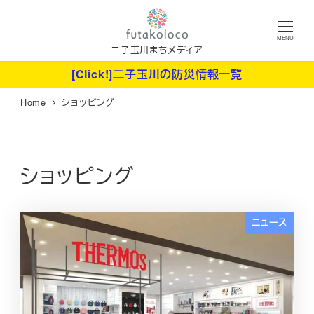
メ
イ
MENU
ン
二子玉川まちメディア
コ
[Click!]二子玉川の防災情報一覧
ン
Home
ショッピング
テ
ン
ツ
へ
ショッピング
移
動
ニュース