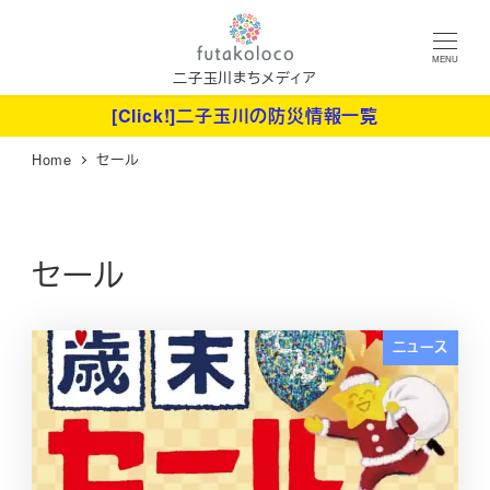
メ
イ
MENU
ン
二子玉川まちメディア
コ
[Click!]二子玉川の防災情報一覧
ン
Home
セール
テ
ン
ツ
へ
セール
移
動
ニュース