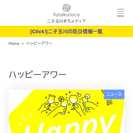
メ
イ
MENU
ン
二子玉川まちメディア
コ
[Click!]二子玉川の防災情報一覧
ン
Home
ハッピーアワー
テ
ン
ツ
へ
ハッピーアワー
移
動
ニュース