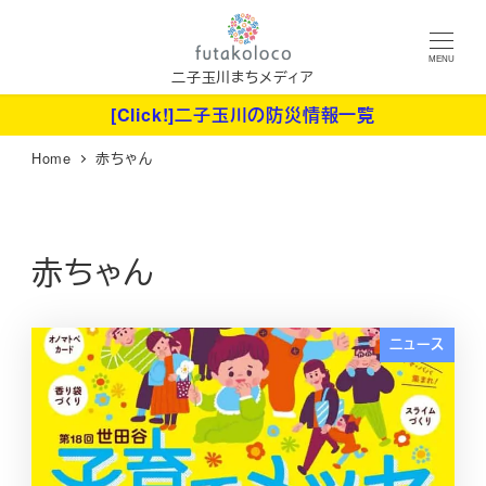
メ
イ
MENU
ン
二子玉川まちメディア
コ
[Click!]二子玉川の防災情報一覧
ン
Home
赤ちゃん
テ
ン
ツ
へ
赤ちゃん
移
動
ニュース