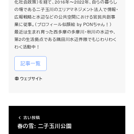
化社会政策）を経て、2016年〜2022年、自らの暮らし
の場である二子玉川のエリアマネジメント法人で情報・
広報戦略と水辺などの公共空間における官民共創事
業に従事。（プロフィール似顔絵 by PONちゃん！）
最近は生まれ育った西多摩の多摩川・秋川の水辺や、
第2の生活拠点である隅田川水辺界隈でもじわりわく
わく活動中！
記事一覧
ウェブサイト
古い投稿
春の雪: 二子玉川公園