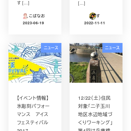
す […]
[…]
こばなお
す
2023-06-19
2022-11-11
投稿日
投稿日
ニュース
ニュース
【イベント情報】
12/22（土）住民
氷彫刻パフォー
対象「二子玉川
マンス アイス
地区水辺地域づ
フェスティバル
くりワーキング」
2017
第4回は兵庫橋