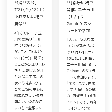
盆踊り大会」
り」都庁広場で
7/21（金）22（土）
開催、二子玉川
ふれあい広場で
商店街は
夏祭り
Gelato9.のジェ
ラートで参加
4年ぶりに二子玉
川の夏祭り「玉川
「大東京商店街ま
町会盆踊り大会」
つり」が都庁広場
が7月21日（金）と
で11月12日(土)・
22日（土）に開催す
13日(日)に開催。
ることが決まりまし
二子玉川商店街は
た！高層ビルが建
Gelato9.のジェラ
ち並ぶ二子玉川の
ートで参加します。
駅から徒歩5分ほ
「来て、見て、体験
どの広場の中心に
して！商店街の魅
組まれた高い櫓を
力、再発見！」する
囲んで、提灯の灯
イベントです。 昨年
りのもと盆踊りを
はオンラインで