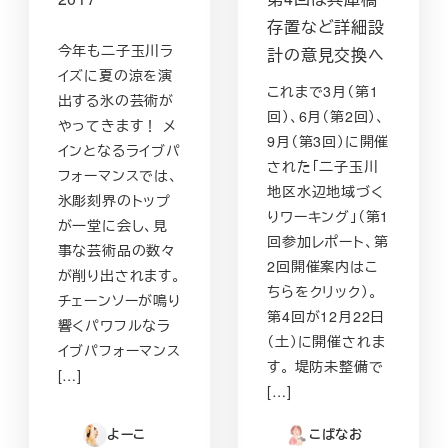
存置など詳細設
今年も二子玉川ラ
計の意見交換へ
イズに夏の涼を演
これまで3月（第1
出する氷の芸術が
回）、6月（第2回）、
やってきます！ メ
9月（第3回）に開催
インとなるライブパ
された「二子玉川
フォーマンスでは、
地区水辺地域づく
氷彫刻界のトップ
りワーキング」（第1
が一堂に会し、見
回参加レポート、第
事な芸術品の数々
2回開催案内はこ
が削り出されます。
ちらをクリック）。
チェーンソーが鳴り
第4回が12月22日
響くパワフルなラ
（土）に開催されま
イブパフォーマンス
す。 堤防未整備で
[…]
[…]
よーこ
こばなお