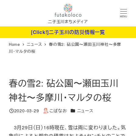
メ
イ
MENU
ン
二子玉川まちメディア
コ
[Click!]二子玉川の防災情報一覧
ン
Home
ニュース
春の雪2: 砧公園〜瀬田玉川神社〜多摩
テ
川・マルタの桜
ン
ツ
へ
春の雪2: 砧公園〜瀬田玉川
移
動
神社〜多摩川・マルタの桜
カテゴリー
2020-03-29
こばなお
ニュース
投稿日
著
者
3月29日（日）16時現在、雪は雨に変わりました。気
象庁によると都内の積雪はおよそ1センチとのことで