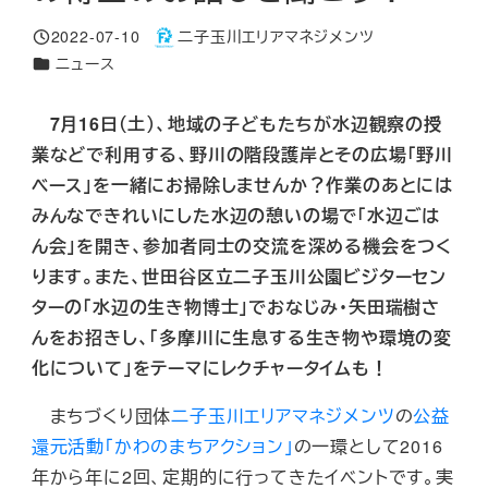
2022-07-10
二子玉川エリアマネジメンツ
投稿日
著
カテゴリー
ニュース
者
7月16日（土）、地域の子どもたちが水辺観察の授
業などで利用する、野川の階段護岸とその広場「野川
ベース」を一緒にお掃除しませんか？作業のあとには
みんなできれいにした水辺の憩いの場で「水辺ごは
ん会」を開き、参加者同士の交流を深める機会をつく
ります。また、世田谷区立二子玉川公園ビジターセン
ターの「水辺の生き物博士」でおなじみ・矢田瑞樹さ
んをお招きし、「多摩川に生息する生き物や環境の変
化について」をテーマにレクチャータイムも！
まちづくり団体
二子玉川エリアマネジメンツ
の
公益
還元活動「かわのまちアクション」
の一環として2016
年から年に2回、定期的に行ってきたイベントです。実