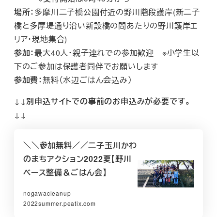
場所：
多摩川二子橋公園付近の野川階段護岸(新二子
橋と多摩堤通り沿い新設橋の間あたりの野川護岸エ
リア・現地集合)
参加：
最大40人・親子連れでの参加歓迎 ※小学生以
下のご参加は保護者同伴でお願いします
参加費：
無料（水辺ごはん会込み）
↓↓
別申込サイトでの事前のお申込みが必要です。
↓↓
＼＼参加無料／／二子玉川かわ
のまちアクション2022夏【野川
ベース整備＆ごはん会】
nogawacleanup-
2022summer.peatix.com