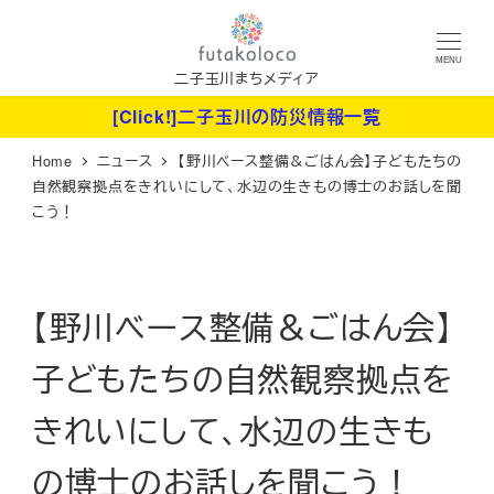
メ
イ
MENU
ン
二子玉川まちメディア
コ
[Click!]二子玉川の防災情報一覧
ン
Home
ニュース
【野川ベース整備＆ごはん会】子どもたちの
テ
自然観察拠点をきれいにして、水辺の生きもの博士のお話しを聞
ン
こう！
ツ
へ
移
【野川ベース整備＆ごはん会】
動
子どもたちの自然観察拠点を
きれいにして、水辺の生きも
の博士のお話しを聞こう！