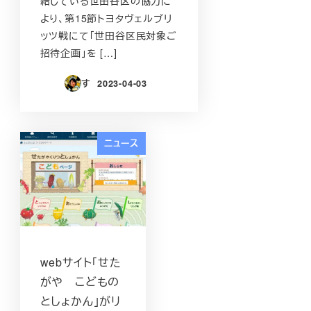
結している世田谷区の協力に
より、第15節トヨタヴェルブリ
ッツ戦にて「世田谷区民対象ご
招待企画」を […]
す
2023-04-03
投稿日
ニュース
webサイト「せた
がや こどもの
としょかん」がリ