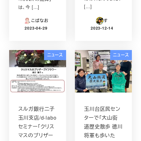
[…]
は、今 […]
こばなお
す
2023-04-29
2023-12-14
投稿日
投稿日
ニュース
ニュース
スルガ銀行二子
玉川台区民セン
玉川支店/d-labo
ターで「大山街
セミナー「クリス
道歴史散歩 徳川
マスのプリザー
将軍も歩いた