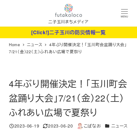
メ
イ
MENU
ン
二子玉川まちメディア
コ
[Click!]二子玉川の防災情報一覧
ン
Home
ニュース
4年ぶり開催決定！「玉川町会盆踊り大会」
テ
7/21（金）22（土）ふれあい広場で夏祭り
ン
ツ
へ
4年ぶり開催決定！「玉川町会
移
動
盆踊り大会」7/21（金）22（土）
ふれあい広場で夏祭り
カテゴリー
2023-06-19
2023-06-20
こばなお
ニュース
投稿日
更新日
著
者