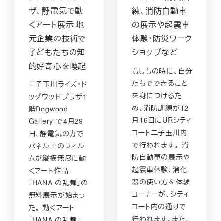
ザ、静電気で動
練、消防自動車
くアート展示 地
の展示や起震車
元企業の技術で
体験・防災ワーク
子どもたちの知
ショップなど
的好奇心を喚起
もしもの時に、自分
たちでできること
二子玉川ライズ・ド
を身につけるた
ッグウッドプラザ1
め、消防訓練が12
階Dogwood
月16日にURシティ
Gallery で4月29
コート二子玉川内
日、静電気の力で
で行われます。 消
パネル上のフィル
防自動車の展示や
ムが縦横無尽に動
起震車体験、消化
くアート作品
器の使い方を体験
「HANA の乱舞」の
コーナーが、シティ
無料展示が始まっ
コート内の通りで
た。 動くアート
行われます。また、
「HANA の乱舞」