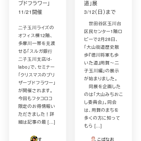
ブドフラワー」
道」展
11/21開催
3/12（日）まで
世田谷区玉川台
⼆⼦⽟川ライズの
区民センター1階ロ
オフィス棟12階、
ビーで2月28日、
多摩川一帯を⾒渡
「大山街道歴史散
せる「スルガ銀⾏
歩『徳川将軍も歩
⼆⼦⽟川⽀店/d-
いた道』用賀～二
labo」で、セミナー
子玉川編」の展示
「クリスマスのプリ
が始まりました。
ザーブドフラワー」
同展を企画した
が開催されます。
のは「大山みちおこ
今回もフタコロコ
し委員会」。同会
限定のお得情報い
は、用賀のまちを
ただきました！詳
多くの方に知って
細は記事の最 […]
もら […]
す
こばなお