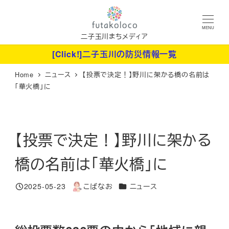
メ
イ
MENU
ン
二子玉川まちメディア
コ
[Click!]二子玉川の防災情報一覧
ン
Home
ニュース
【投票で決定！】野川に架かる橋の名前は
テ
「華火橋」に
ン
ツ
へ
【投票で決定！】野川に架かる
移
動
橋の名前は「華火橋」に
カテゴリー
2025-05-23
こばなお
ニュース
投稿日
著
者