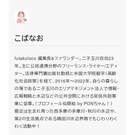
こばなお
futakoloco 編集長&ファウンダー。二子玉川在住23
年。主に公民連携分野のフリーランス・ライター/エディ
ター。法律専門書出版社勤務と米国大学院留学（高齢
化社会政策）を経て、2016年〜2022年、自らの暮らし
の場である二子玉川のエリアマネジメント法人で情報・
広報戦略と水辺などの公共空間における官民共創事
業に従事。（プロフィール似顔絵 by PONちゃん！）
最近は生まれ育った西多摩の多摩川・秋川の水辺や、
第2の生活拠点である隅田川水辺界隈でもじわりわく
わく活動中！