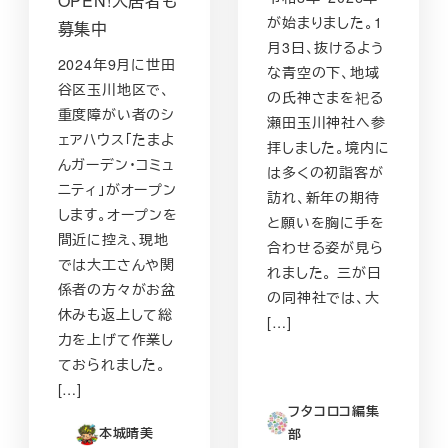
OPEN!入居者も
が始まりました。1
募集中
月3日、抜けるよう
2024年9月に世田
な青空の下、地域
谷区玉川地区で、
の氏神さまを祀る
重度障がい者のシ
瀬田玉川神社へ参
ェアハウス「たまよ
拝しました。境内に
んガーデン・コミュ
は多くの初詣客が
ニティ」がオープン
訪れ、新年の期待
します。オープンを
と願いを胸に手を
間近に控え、現地
合わせる姿が見ら
では大工さんや関
れました。 三が日
係者の方々がお盆
の同神社では、大
休みも返上して総
[…]
力を上げて作業し
ておられました。
[…]
フタコロコ編集
本城晴美
部