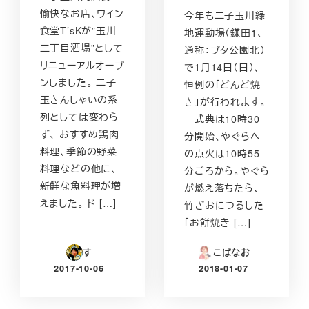
愉快なお店、ワイン
今年も二子玉川緑
食堂T’sKが”玉川
地運動場（鎌田1、
三丁目酒場”として
通称：ブタ公園北）
リニューアルオープ
で1月14日（日）、
ンしました。 二子
恒例の「どんど焼
玉きんしゃいの系
き」が行われます。
列としては変わら
式典は10時30
ず、 おすすめ鶏肉
分開始、やぐらへ
料理、季節の野菜
の点火は10時55
料理などの他に、
分ごろから。やぐら
新鮮な魚料理が増
が燃え落ちたら、
えました。 ド […]
竹ざおにつるした
「お餅焼き […]
す
こばなお
2017-10-06
2018-01-07
投稿日
投稿日