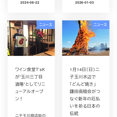
2024-08-22
2026-01-03
投稿日
投稿日
ニュース
ニュース
ワイン食堂T’sK
1月14日（日）二
が”玉川三丁目
子玉川水辺で
酒場”としてリニ
「どんど焼き」
ューアルオープ
鎌田南睦会がつ
ン！
なぐ新年の厄払
いを祈る日本の
伝統
二子玉川商店街の