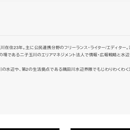
ー。二子玉川在住23年。主に公民連携分野のフリーランス・ライター/エディ
暮らしの場である二子玉川のエリアマネジメント法人で情報・広報戦略と
川の水辺や、第2の生活拠点である隅田川水辺界隈でもじわりわくわく