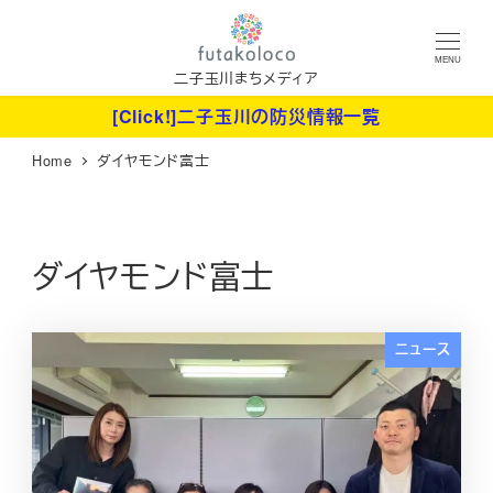
メ
イ
MENU
ン
二子玉川まちメディア
コ
[Click!]二子玉川の防災情報一覧
ン
Home
ダイヤモンド富士
テ
ン
ツ
へ
ダイヤモンド富士
移
動
ニュース