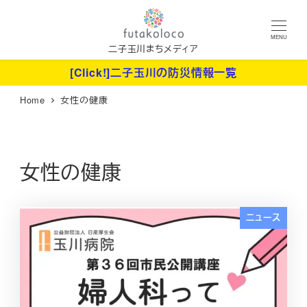
メ
イ
MENU
ン
二子玉川まちメディア
コ
[Click!]二子玉川の防災情報一覧
ン
Home
女性の健康
テ
ン
ツ
へ
女性の健康
移
動
ニュース