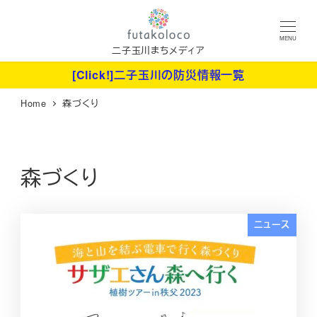
メ
イ
MENU
ン
二子玉川まちメディア
コ
[Click!]二子玉川の防災情報一覧
ン
Home
森づくり
テ
ン
ツ
へ
森づくり
移
動
ニュース