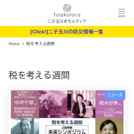
メ
イ
MENU
ン
二子玉川まちメディア
コ
[Click!]二子玉川の防災情報一覧
ン
Home
税を考える週間
テ
ン
ツ
へ
税を考える週間
移
動
ニュース