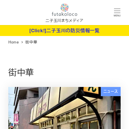
メ
イ
MENU
ン
二子玉川まちメディア
コ
[Click!]二子玉川の防災情報一覧
ン
Home
街中華
テ
ン
ツ
へ
街中華
移
動
ニュース