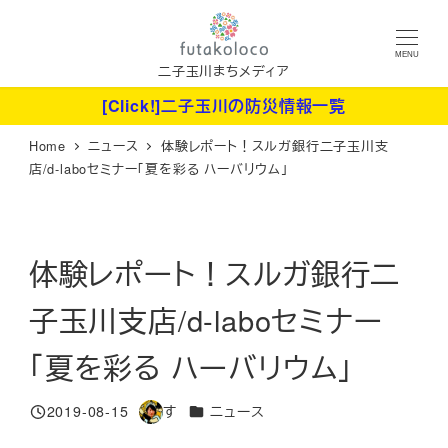
メ
イ
MENU
ン
二子玉川まちメディア
コ
[Click!]二子玉川の防災情報一覧
ン
Home
ニュース
体験レポート！スルガ銀行二子玉川支
テ
店/d-laboセミナー「夏を彩る ハーバリウム」
ン
ツ
へ
体験レポート！スルガ銀行二
移
動
子玉川支店/d-laboセミナー
「夏を彩る ハーバリウム」
カテゴリー
2019-08-15
す
ニュース
投稿日
著
者