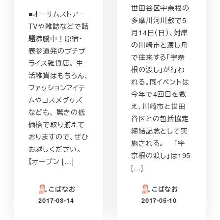
世田谷区宇奈根の
■オーサムストアー
多摩川河川敷で5
TVや雑誌などで話
月14日（日）、対岸
題沸騰中！原宿・
の川崎市と渡し舟
表参道発のプチプ
で往来する「宇奈
ライス雑貨店。 生
根の渡し」が行わ
活雑貨はもちろん、
れる。同イベントは
ファッションアイテ
今年で4回目を数
ムやコスメグッズ
え、川崎市と世田
なども、 驚きの低
谷区との包括協定
価格で取り揃えて
締結記念として実
おりますので、ぜひ
施される。 「宇
お越しください。
奈根の渡し」は195
【オープン […]
[…]
こばなお
こばなお
2017-03-14
2017-05-10
投稿日
投稿日