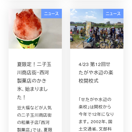
ニュース
ニュース
夏限定！二子玉
4/23 第12回せ
川商店街・西河
たがや水辺の楽
製菓店のかき
校開校式
氷、始まりまし
た！
「せたがや水辺の
楽校」は開校から
豆大福などが人気
今年で12年になり
の二子玉川商店街
ます。 2002年、国
の和菓子店「西河
土交通省、文部科
製菓店」では、夏限