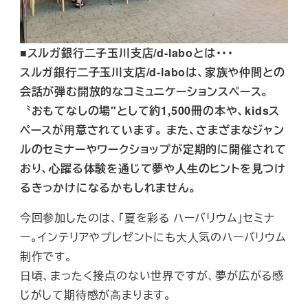
■スルガ銀行二子玉川支店/d-laboとは・・・
スルガ銀⾏⼆⼦⽟川⽀店/d-laboは、家族や仲間との
会話が弾む開放的なコミュニケーションスペース。
〝おもてなしの場″として約1,500冊の本や、kidsス
ペースが用意されています。 また、さまざまなジャン
ルのセミナーやワークショップが定期的に開催されて
おり、⼼躍る体験を通じて夢や⼈⽣のヒントを⾒つけ
るきっかけになるかもしれません。
今回参加したのは、「夏を彩る ハーバリウム」セミナ
ー。インテリアやプレゼントにも⼤⼈気のハーバリウム
制作です。
⽇頃、まったく接点のない世界ですが、夢が広がる感
じがして期待感が⾼まります。