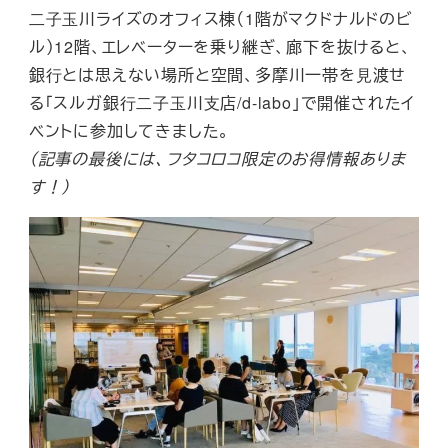
⼆⼦⽟川ライズのオフィス棟（1階がマクドナルドのビ
ル）12階、エレベーターを乗り継ぎ、廊下を抜けると、
銀⾏とは思えない場所と空間、多摩川一帯を⾒渡せ
る「スルガ銀⾏⼆⼦⽟川⽀店/d-labo」で開催されたイ
ベントに参加してきました。
（記事の最後には、フタコロコ限定のお得情報ありま
す！）