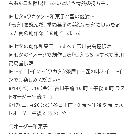
もあんこを押し出したいという情熱の持ち主。
▶七夕×ワカタク～和菓子と器の競演～
「七夕」を詠んだ、季節菓子の競演。七夕に思いを寄
せた夏の創作菓子を創作しました。
▶七夕の創作和菓子 ※すべて玉川高島屋限定
▶七夕のイメージで創作した「七夕もち」※すべて玉川
高島屋限定
▶～イートイン～「ワカタク茶屋」 ～匠の味をイートイ
ンでお楽しみください～
6/14（水）→16（金）： 各日午前 10 時～午後 8 時 ラス
トオーダー午後 7 時
6/17（土）→20（火）：各日午前 10 時～午後 5 時 ラス
トオーダー午後 4 時 30 分
①オーダー和菓子