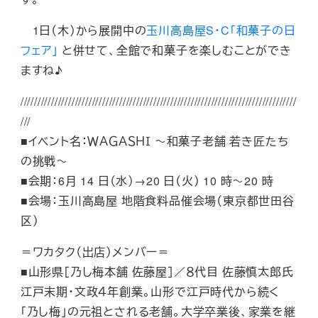
1日（木）から展開中の
玉川高島屋S・C「和菓子の日
フェア」
と併せて、全館で和菓子を楽しむことができ
ますね♪
/////////////////////////////////////////////////////////////////////////////////
///
■イベント名：ＷＡＧＡＳＨＩ ～和菓子老舗 若き匠たち
の挑戦～
■会期：6月 14 日（水）→20 日（火） 10 時～20 時
■会場：玉川高島屋 地階食料品催会場（東京都世田谷
区）
＝ワカタク（出店）メンバー＝
■山形県［乃し梅本舗 佐藤屋］／８代目 佐藤慎太郎氏
江戸末期・文政４年創業。山形で江戸時代から続く
「乃し梅」の元祖とされる老舗。大学卒業後、家業を継