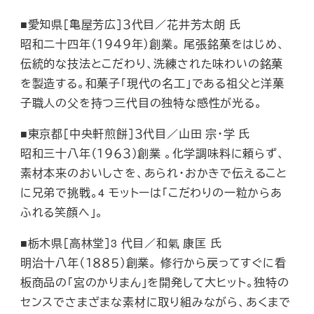
■愛知県［亀屋芳広］３代目／花井芳太朗 氏
昭和二十四年（１９４９年）創業。 尾張銘菓をはじめ、
伝統的な技法とこだわり、洗練された味わいの銘菓
を製造する。和菓子「現代の名工」である祖父と洋菓
子職人の父を持つ三代目の独特な感性が光る。
■東京都［中央軒煎餅］３代目／山田 宗・学 氏
昭和三十八年（１９６３）創業 。化学調味料に頼らず、
素材本来のおいしさを、あられ・おかきで伝えること
に兄弟で挑戦。4 モットーは「こだわりの一粒からあ
ふれる笑顔へ」。
■栃木県［高林堂］3 代目／和氣 康匡 氏
明治十八年（１８８５）創業。 修行から戻ってすぐに看
板商品の「宮のかりまん」を開発して大ヒット。独特の
センスでさまざまな素材に取り組みながら、あくまで