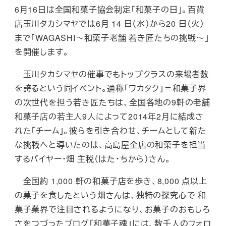
6月16日は全国和菓子協会制定「和菓子の日」。百貨
店玉川タカシマヤでは6月 14 日（水）から20 日（火）
まで「WAGASHI～和菓子老舗 若き匠たちの挑戦～」
を開催します。
玉川タカシマヤの催事でもトップクラスの来場者数
を誇るという同イベント。通称「ワカタク」＝和菓子界
の次世代を担う若き匠たちは、全国各地の9軒の老舗
和菓子店の若主人9人によって2014年2月に結成さ
れた「チーム」。彼らを引き合わせ、チームとして新た
な挑戦へと導いたのは、高島屋全店の和菓子を担当
するバイヤー・畑 主税（はた・ちから）さん。
全国約 1,000 軒の和菓子店を歩き、8,000 点以上
の菓子を食したという畑さんは、独特の探究心で 和
菓子業界で注目されるようになり、お菓子のおもしろ
さをつづったブログ「和菓子魂」には、数千人のフォロ