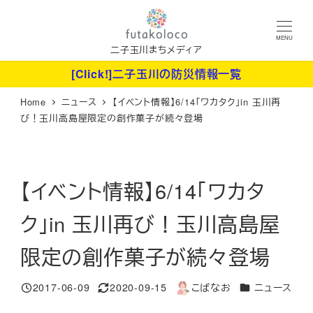
メ
イ
MENU
ン
二子玉川まちメディア
コ
[Click!]二子玉川の防災情報一覧
ン
Home
ニュース
【イベント情報】6/14「ワカタク」in 玉川再
テ
び！玉川高島屋限定の創作菓子が続々登場
ン
ツ
へ
【イベント情報】6/14「ワカタ
移
動
ク」in 玉川再び！玉川高島屋
限定の創作菓子が続々登場
カテゴリー
2017-06-09
2020-09-15
こばなお
ニュース
投稿日
更新日
著
者