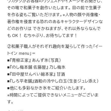
ワカタクがお客様のリクエストやイメージをお聞きし、
その場で和菓子を創作いたします。 目の前で生菓子
を作る姿もご覧いただけます。※人物の顔や肖像権・
著作権を侵害する恐れのあるキャラクターデザインな
どのお作りは できかねますが、それ以外ならなんで
も OK！ むちゃぶり、お待ちしてます！
②和菓子職人がそれぞれ趣向を凝らして作った「イー
トイン menu」＝
■『青柳正家』 あんず氷（写真）
■『のし梅本舗 佐藤屋』 乃し梅氷
■『田中屋せんべい総本家』 甘酒
■『しろ平老舗』酒粕の冷やし白玉（生姜ジュレ添え）
■他にも多彩なかき氷をご紹介いたします。
※時間によってご提供できないメニューがございま
す。