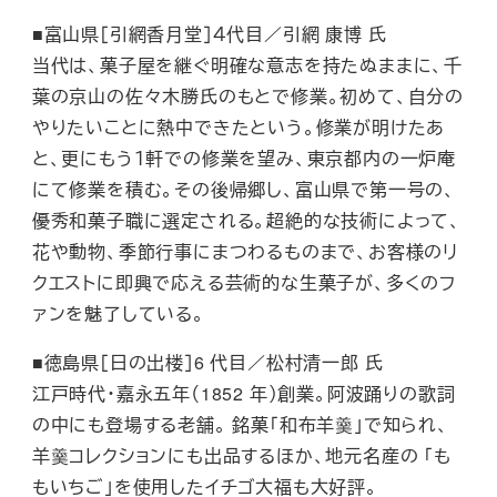
■富山県［引網香月堂］４代目／引網 康博 氏
当代は、菓子屋を継ぐ明確な意志を持たぬままに、千
葉の京山の佐々木勝氏のもとで修業。初めて、自分の
やりたいことに熱中できたという。修業が明けたあ
と、更にもう１軒での修業を望み、東京都内の一炉庵
にて修業を積む。その後帰郷し、富山県で第一号の、
優秀和菓子職に選定される。超絶的な技術によって、
花や動物、季節行事にまつわるものまで、お客様のリ
クエストに即興で応える芸術的な生菓子が、多くのフ
ァンを魅了している。
■徳島県［日の出楼］6 代目／松村清一郎 氏
江戸時代・嘉永五年（1852 年）創業。阿波踊りの歌詞
の中にも登場する老舗。 銘菓「和布羊羹」で知られ、
羊羹コレクションにも出品するほか、地元名産の 「も
もいちご」を使用したイチゴ大福も大好評。