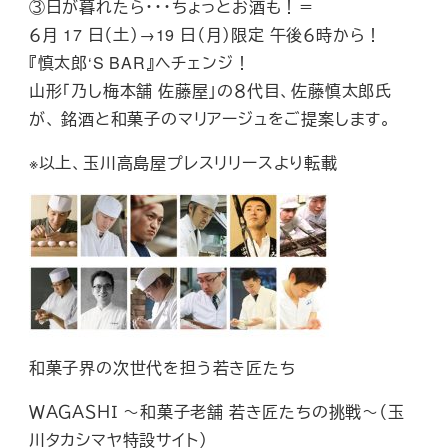
③日が暮れたら･･･ちょっとお酒も！＝
６月 17 日（土）→19 日（月）限定 午後６時から！
『慎太郎‘S BAR』へチェンジ！
山形「乃し梅本舗 佐藤屋」の８代目、佐藤慎太郎氏
が、 銘酒と和菓子のマリアージュをご提案します。
※以上、玉川高島屋プレスリリースより転載
和菓子界の次世代を担う若き匠たち
ＷＡＧＡＳＨＩ ～和菓子老舗 若き匠たちの挑戦～（玉
川タカシマヤ特設サイト）