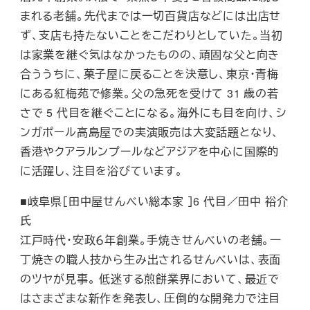
まれる老舗。先代までは一切百貨店などには出店せ
ず、支店も持たないことをこだわりとしていた。当初
は家業を継ぐ気はなかったものの、頑固な父と向き
合ううちに、菓子屋に戻ることを決意し、東京・青梅
にある紅梅苑で修業。父の急死を受けて 31 歳の若
さで 5 代目を継ぐことになる。海外にも目を向け、シ
ンガポール高島屋での実演販売は大変話題となり、
香港やクアラルンプールなどアジアを中心に国際的
に活躍し、注目を浴びています。
■岐阜県［田中屋せんべい総本家 ］6 代目／田中 裕介
氏
江戸時代・安政６年創業。手焼きせんべいの老舗。一
丁焼きの職人技から生み出されるせんべいは、表面
のツヤが見事。 低迷する煎餅業界において、最近で
はさまざまな新作を発表し、圧倒的な開発力で注目