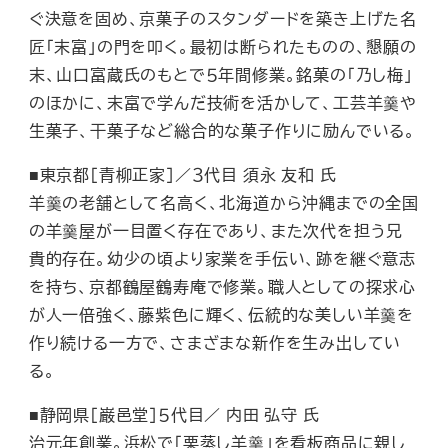
ぐ決意を固め、京菓子のスタンダードを築き上げた名
匠「末富」の門を叩く。最初は断られたものの、懇願の
末、山口富蔵氏のもとで５年間修業。銘菓の「乃し梅」
のほかに、末富で学んだ技術を活かして、工芸羊羹や
生菓子、干菓子など総合的な菓子作りに励んでいる。
■東京都［青柳正家］／３代目 須永 友和 氏
羊羹の老舗として名高く、北海道から沖縄までの全国
の羊羹屋が一目置く存在であり、また次代を担う兄
貴的存在。幼少の頃より家業を手伝い、跡を継ぐ意志
を持ち、京都鶴屋鶴寿庵で修業。職人としての探求心
が人一倍強く、藤紫色に輝く、伝統的な美しい羊羹を
作り続ける一方で、さまざまな新作を生み出してい
る。
■静岡県［巌邑堂］５代目／ 内田 弘守 氏
治元年創業。浜松で「栗蒸し羊羹」を看板商品に親し