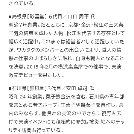
されている。
■島根県［彩雲堂］ ６代目／山口 周平 氏
明治７年創業。畑とともに、京都・金沢・松江の三大菓
子処の結束を成した人物。松江を代表する存在として
幅広く活躍中。これまでは経営者として活躍していた
が、ワカタクのメンバーとの出会いにより、職人の情
熱と仕事のすばらしさに触れ、自身も職人となること
を決意。2015 年2月の横浜高島屋での催事で、実演
販売デビューを果たした。
■石川県［雅風堂］３代目／安田 卓司 氏
昭和 24 年創業。菓子処金沢を含む、石川県の青年部
をまとめる若きホープ。生菓子や餅菓子を自作し、県
内のみならず、他県との交流の中でさらに視野を広
げて実演イベントにも積極的に参加。被災 地へのチャ
リティ訪問も行っている。