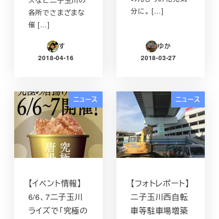
ズなど二子玉川の
分に。 […]
各所でさまざまな
催 […]
す
ゆか
2018-04-16
2018-03-27
投稿日
投稿日
ニュース
ニュース
【イベント情報】
【フォトレポート】
6/6、7二子玉川
二子玉川西自転
ライズで「究極の
車等駐車場増築