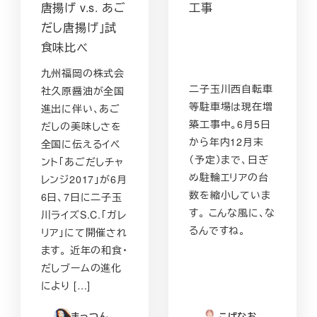
唐揚げ v.s. あご
工事
だし唐揚げ」試
食味比べ
九州福岡の株式会
二子玉川西自転車
社久原醤油が全国
等駐車場は現在増
進出に伴い、あご
築工事中。6月5日
だしの美味しさを
から年内12月末
全国に伝えるイベ
（予定）まで、日ぎ
ント「あごだしチャ
め駐輪エリアの台
レンジ2017」が6月
数を縮小していま
6日、7日に二子玉
す。 こんな風に、な
川ライズS.C.「ガレ
るんですね。
リア」にて開催され
ます。 近年の和食・
だしブームの進化
により […]
まっつん
こばなお