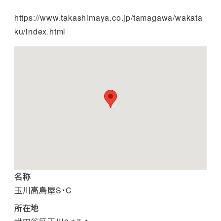
https://www.takashimaya.co.jp/tamagawa/wakata
ku/index.html
名称
玉川高島屋S・C
所在地