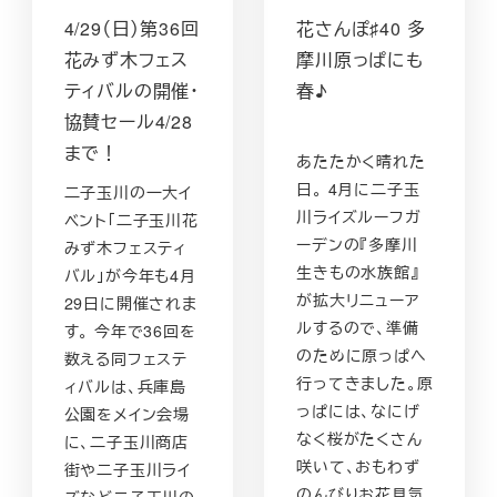
4/29（日）第36回
花さんぽ♯40 多
花みず木フェス
摩川原っぱにも
ティバルの開催・
春♪
協賛セール4/28
まで！
あたたかく晴れた
日。 4月に二子玉
二子玉川の一大イ
川ライズルーフガ
ベント「二子玉川花
ーデンの『多摩川
みず木フェスティ
生きもの水族館』
バル」が今年も4月
が拡大リニューア
29日に開催されま
ルするので、準備
す。 今年で36回を
のために原っぱへ
数える同フェステ
行ってきました。原
ィバルは、兵庫島
っぱには、なにげ
公園をメイン会場
なく桜がたくさん
に、二子玉川商店
咲いて、おもわず
街や二子玉川ライ
のんびりお花見気