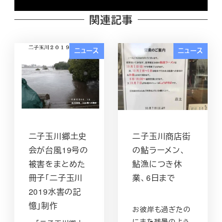
関連記事
ニュース
ニュース
二子玉川郷土史
二子玉川商店街
会が台風19号の
の鮎ラーメン、
被害をまとめた
鮎漁につき休
冊子「二子玉川
業、6日まで
2019水害の記
憶」制作
お彼岸も過ぎたの
にまた残暑のよう