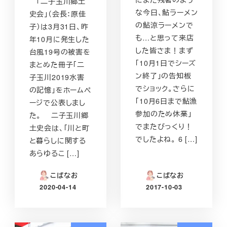
「二子玉川郷土
な今日、鮎ラーメン
史会」（会長：原佳
の鮎涼ラーメンで
子）は3月31日、昨
も…と思って来店
年10月に発生した
した皆さま！まず
台風19号の被害を
「10月1日でシーズ
まとめた冊子「二
ン終了」の告知板
子玉川2019水害
でショック。さらに
の記憶」をホームペ
「10月6日まで鮎漁
ージで公表しまし
参加のため休業」
た。 二子玉川郷
でまたびっくり！
土史会は、「川と町
でしたよね。 6 […]
と暮らしに関する
あらゆるこ […]
こばなお
こばなお
2020-04-14
2017-10-03
投稿日
投稿日