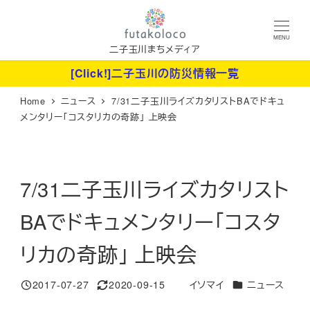
メ
イ
MENU
ン
二子玉川まちメディア
コ
[Click!]二子玉川の防災情報一覧
ン
Home
ニュース
7/31二子玉川ライズカタリストBAでドキュ
テ
メンタリー「コスタリカの奇跡」 上映会
ン
ツ
へ
7/31二子玉川ライズカタリスト
移
動
BAでドキュメンタリー「コスタ
リカの奇跡」 上映会
カテゴリー
2017-07-27
2020-09-15
イソマイ
ニュース
投稿日
更新日
著
者