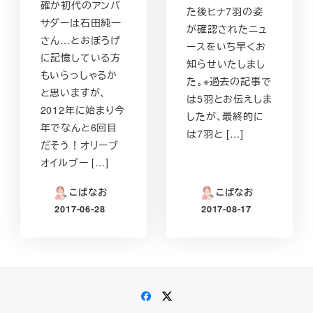
確か初代のアンバ
た後ヒナ7羽の姿
サダーは石田純一
が確認されたニュ
さん…とおぼろげ
ースをいち早くお
に記憶している方
知らせいたしまし
もいらっしゃるか
た。※過去の記事で
と思いますが、
は5羽とお伝えしま
2012年に始まり今
したが、最終的に
年でなんと6回目
は7羽と […]
だそう！オリーブ
オイルブー […]
こばなお
こばなお
2017-06-28
2017-08-17
投稿日
投稿日
Facebook
Twitter