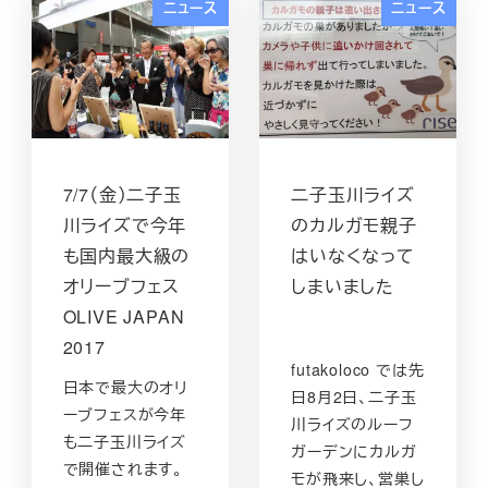
ニュース
ニュース
7/7（金）二子玉
二子玉川ライズ
川ライズで今年
のカルガモ親子
も国内最大級の
はいなくなって
オリーブフェス
しまいました
OLIVE JAPAN
2017
futakoloco では先
日本で最大のオリ
日8月2日、二子玉
ーブフェスが今年
川ライズのルーフ
も二子玉川ライズ
ガーデンにカルガ
で開催されます。
モが飛来し、営巣し