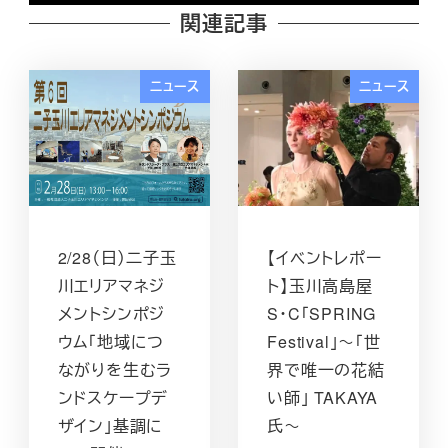
関連記事
ニュース
ニュース
2/28（日）二子玉
【イベントレポー
川エリアマネジ
ト】玉川高島屋
メントシンポジ
S･C「SPRING
ウム「地域につ
Festival」～「世
ながりを生むラ
界で唯一の花結
ンドスケープデ
い師」 TAKAYA
ザイン」基調に
氏～