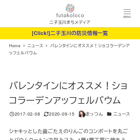
メ
イ
MENU
ン
二子玉川まちメディア
コ
[Click!]二子玉川の防災情報一覧
ン
Home
ニュース
バレンタインにオススメ！ショコラーデンア
テ
ッフェルバウム
ン
ツ
へ
バレンタインにオススメ！ショ
移
動
コラーデンアッフェルバウム
カテゴリー
2017-02-08
2020-09-15
まっつん
ニュース
投稿日
更新日
著
者
シャキッとした歯ごたえのりんごのコンポートを丸ご
とバウムクーヘンで包み込み、1層1層丁寧に焼き上