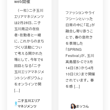
web開催
（一社）二子玉川
ファッションやライ
エリアマネジメンツ
フシーンといった
は2月28日、二子
日常の中に「花」が
玉川周辺の在住
融合し寄り添うこ
者・在勤者と一緒
とで、春の息吹き
に、これからのまち
を表現した
づくり活動につい
「SPRING
て考える開かれた
Festival」が、玉川
場として、今年で6
高島屋S・Cで‪3月
回目となる「二子
14日（水）から4月
玉川エリアマネジメ
10日（火）まで開催
ントシンポジウム」
されています。 ‬春
をオンラインで開
を感 […]
[…]
二子玉川エリア
まっつん
マネジメンツ