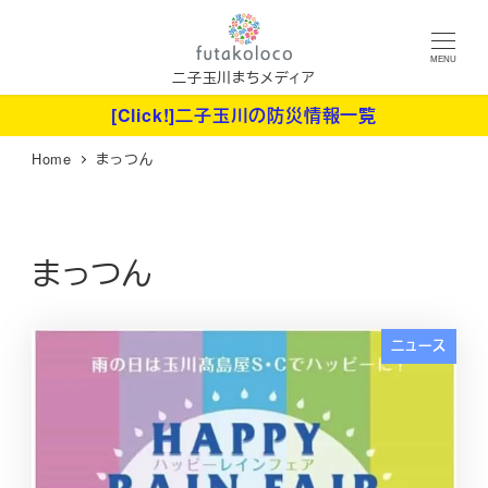
メ
イ
MENU
ン
二子玉川まちメディア
コ
[Click!]二子玉川の防災情報一覧
ン
Home
まっつん
テ
ン
ツ
へ
まっつん
移
動
ニュース