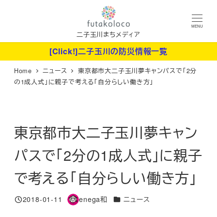
メ
イ
MENU
ン
二子玉川まちメディア
コ
[Click!]二子玉川の防災情報一覧
ン
Home
ニュース
東京都市大二子玉川夢キャンパスで「2分
テ
の1成人式」に親子で考える「自分らしい働き方」
ン
ツ
へ
東京都市大二子玉川夢キャン
移
動
パスで「2分の1成人式」に親子
で考える「自分らしい働き方」
カテゴリー
2018-01-11
enega和
ニュース
投稿日
著
者