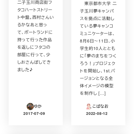
二子玉川商店街フ
東京都市大学 二
タコハートストリー
子玉川夢キャンパ
ト中盤。西村さんい
スを拠点に活動し
るかなあと思っ
ている夢キャンコ
て、ポートランドに
ミュニケーターは、
持って行った作品
8月6日～11日、小
を返しにフタコの
学生約10人ととも
部屋に行って、少
に「夢のまちをつく
しおさんぽしてき
ろう！」プロジェク
ました♪
トを開始し、1st.バ
ージョンとなる全
体イメージの模型
を制作し […]
ゆか
こばなお
2017-07-09
2022-08-12
投稿日
投稿日