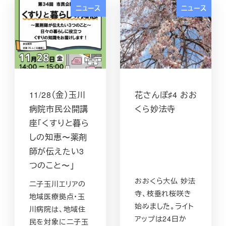
ニュース
ニュース
11/28（金）玉川
花さんぽ♯4 おお
病院市民公開講
くら妙法寺
座「くすりと暮ら
しの知恵〜薬剤
師が伝えたい3
つのこと〜」
おおくら大仏 妙法
二子玉川エリアの
寺、枝垂れ桜咲き
地域医療拠点・玉
始めました。ライト
川病院は、地域住
アップは24日か
民を対象に二子玉