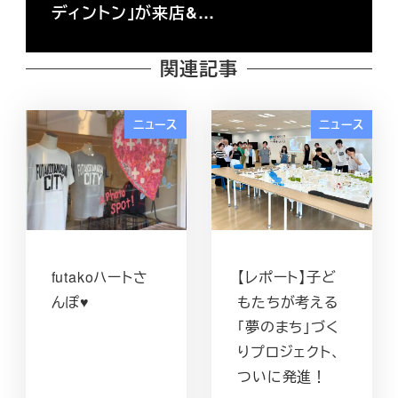
ディントン」が来店&…
関連記事
ニュース
ニュース
futakoハートさ
【レポート】子ど
んぽ♥️
もたちが考える
「夢のまち」づく
りプロジェクト、
ついに発進！