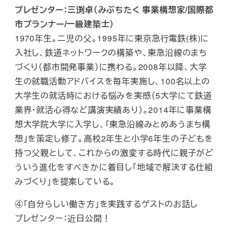
プレゼンター：三渕卓（みぶちたく 事業構想家/国際都
市プランナー/一級建築士）
1970年生。二児の父。1995年に東京急行電鉄(株)に
入社し、鉄道ネットワークの構築や、東急沿線のまち
づくり（都市開発事業）に携わる。2008年以降、大学
生の就職活動アドバイスを毎年実施し、100名以上の
大学生の就活時における悩みを実感（5大学にて鉄道
業界・就活心得など講演実績あり）。2014年に事業構
想大学院大学に入学し、「東急沿線みとめあうまち構
想」を策定し修了。高校2年生と小学6年生の子どもを
持つ父親として、これからの激変する時代に親子がど
ういう進化をすべきかに着目し「地域で解決する仕組
みづくり」を提案している。
④「自分らしい働き方」を実践するゲストのお話し
プレゼンター：近日公開！