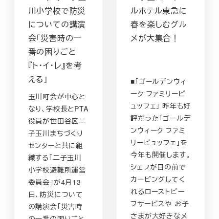
川小学校で防災
ルホテル東急に
についての講演
春を楽しむグル
会「災害時の一
メが大集合！
番の困りごと
『ト・イ・レ』を考
える」
■「ゴールデンウィ
ーク ファミリービ
玉川町会が中心と
ュッフェ」 昨年も好
なり、学校長とPTA
評だった「ゴールデ
役員が世田谷区二
ンウィーク ファミ
子玉川まちづくり
リービュッフェ」を
センターと共に組
今年も開催します。
織する「二子玉川
シェフが目の前で
小学校避難所運営
カービングしてく
委員会」が4月13
れるローストビー
日、防災について
フサービスや お子
の講演会「災害時
さまが大好きなメ
の一番の困りごと