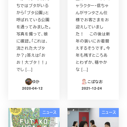
ちではブタがいる
ャラクター・信ちゃ
から「ブタ公園」と
んがサンタさん仕
呼ばれている公園
様でお客さまをお
を通ってみました。
迎えしていまし
写真を撮って、娘
た！ この後は新
に確認。「これは、
年の装いにお着替
流された大ブタ
えするそうです。今
か？」答えは「お
年も残すところあ
お！大ブタ！！」
とわずか、穏やか
でし […]
な […]
ゆか
こばなお
2020-04-12
2021-12-24
投稿日
投稿日
ニュース
ニュース