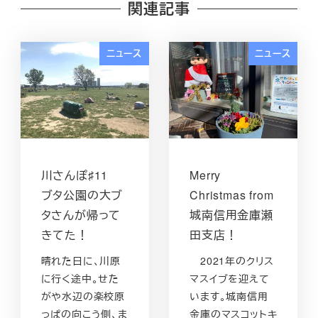
関連記事
ニュース
ニュース
川さんぽ♯11
Merry
ブタ公園の大ブ
Christmas from
タさんが帰って
城南信用金庫瀬
きてた！
田支店！
晴れた日に、川原
2021年のクリス
に行く途中。せた
マスイブを迎えて
がや水辺の楽校原
います。城南信用
っぱの向こう側、ま
金庫のマスコットキ