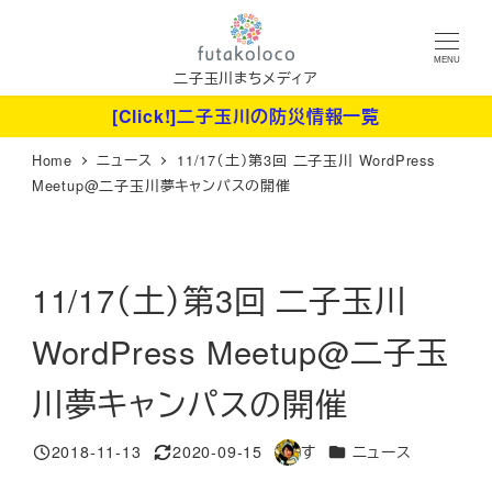
メ
イ
MENU
ン
二子玉川まちメディア
コ
[Click!]二子玉川の防災情報一覧
ン
Home
ニュース
11/17（土）第3回 二子玉川 WordPress
テ
Meetup@二子玉川夢キャンパスの開催
ン
ツ
へ
11/17（土）第3回 二子玉川
移
動
WordPress Meetup@二子玉
川夢キャンパスの開催
カテゴリー
2018-11-13
2020-09-15
す
ニュース
投稿日
更新日
著
者