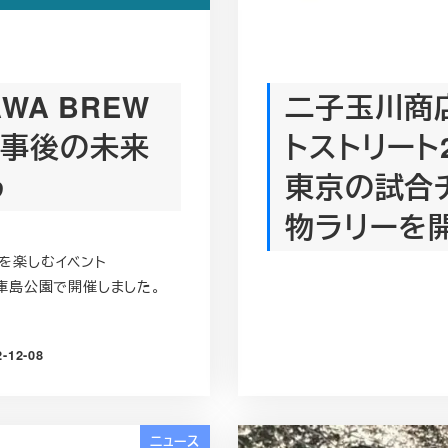
AWA BREW
二子玉川商
防工事後の未来
トストリート2
う
東京の試合
物ラリーを
辺を楽しむイベント
区立兵庫島公園で開催しました。
2-12-08
日
ニュース