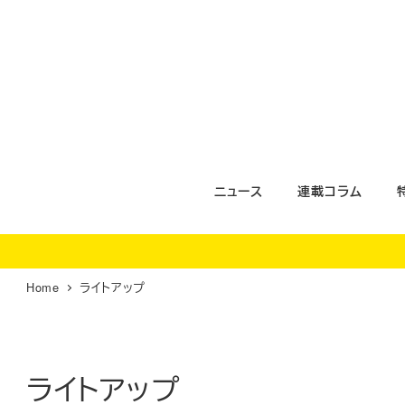
メ
イ
ン
コ
ン
テ
ン
ツ
ニュース
連載コラム
へ
移
動
Home
ライトアップ
ライトアップ