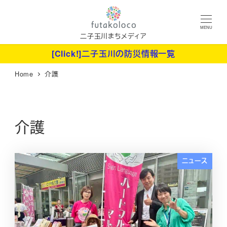
メ
イ
MENU
ン
二子玉川まちメディア
コ
[Click!]二子玉川の防災情報一覧
ン
Home
介護
テ
ン
ツ
へ
介護
移
動
ニュース