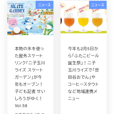
ニュース
ニュース
本物の氷を使っ
今年も2月5日か
た屋外スケート
ら「ふたこビール
リンク「二子玉川
誕生祭」！二子
ライズ スケート
玉川ライズで「世
ガーデン」が今
田谷おでん」や
年もオープン！
コーヒースタウト
子ども記者 せい
など地域連携メ
しろうがゆく！
ニュー
Vol.58