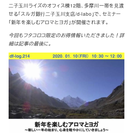
⼆⼦⽟川ライズのオフィス棟12階、多摩川一帯を⾒渡
せる「スルガ銀⾏⼆⼦⽟川⽀店/d-labo」で、セミナー
「新年を楽しむアロマとヨガ」が開催されます。
今回もフタコロコ限定のお得情報いただきました！詳
細は記事の最後に。