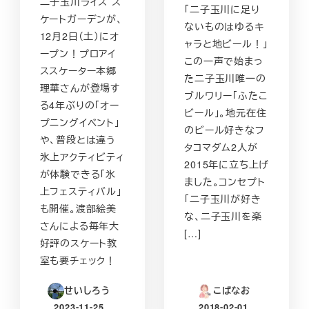
二子玉川ライズ ス
「二子玉川に足り
ケートガーデンが、
ないものはゆるキ
12月2日（土）にオ
ャラと地ビール！」
ープン！プロアイ
この一声で始まっ
ススケーター本郷
た二子玉川唯一の
理華さんが登場す
ブルワリー「ふたこ
る4年ぶりの「オー
ビール」。地元在住
プニングイベント」
のビール好きなフ
や、普段とは違う
タコマダム2人が
氷上アクティビティ
2015年に立ち上げ
が体験できる「氷
ました。コンセプト
上フェスティバル」
「二子玉川が好き
も開催。渡部絵美
な、二子玉川を楽
さんによる毎年大
[…]
好評のスケート教
室も要チェック！
せいしろう
こばなお
2023-11-25
2018-02-01