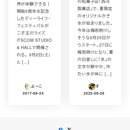
の和菓子店「西河
界が体験できる！
製菓店」で、夏限定
開局5周年を記念
のオリジナルかき
したディーライフ・
氷が始まりました。
フェスティバルが
今年は梅雨明けし
二子玉川ライズ
そうな6月25日か
iTSCOM STUDIO
らスタート。27日に
& HALLで開催さ
梅雨明けとなり、夏
れる。 9月2日(土)
の日差しに「氷」の
と […]
文字が鮮やか。冷
たい氷が体に […]
よーこ
す
2017-08-24
2022-06-28
投稿日
投稿日
Facebook
Twitter