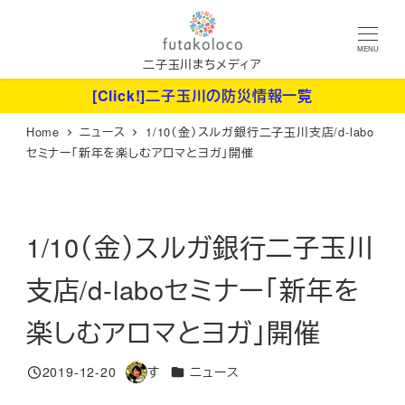
メ
イ
MENU
ン
二子玉川まちメディア
コ
[Click!]二子玉川の防災情報一覧
ン
Home
ニュース
1/10（金）スルガ銀行二子玉川支店/d-labo
テ
セミナー「新年を楽しむアロマとヨガ」開催
ン
ツ
へ
1/10（金）スルガ銀行二子玉川
移
動
支店/d-laboセミナー「新年を
楽しむアロマとヨガ」開催
カテゴリー
2019-12-20
す
ニュース
投稿日
著
者