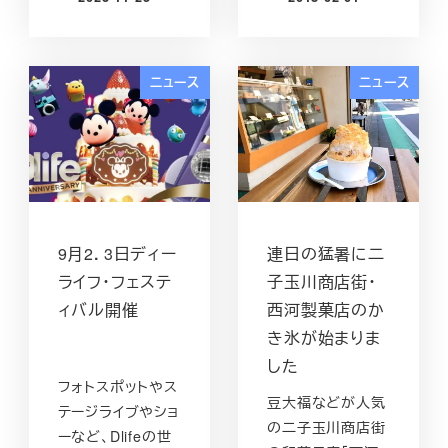
投稿日
投稿日
ニュース
ニュース
9月2．3日ディー
連日の猛暑に二
ライフ・フェステ
子玉川商店街・
ィバル開催
西河製菓店のか
き氷が始まりま
した
フォトスポットやス
豆大福などが人気
テージライブやショ
の二子玉川商店街
ーなど、Dlifeの世