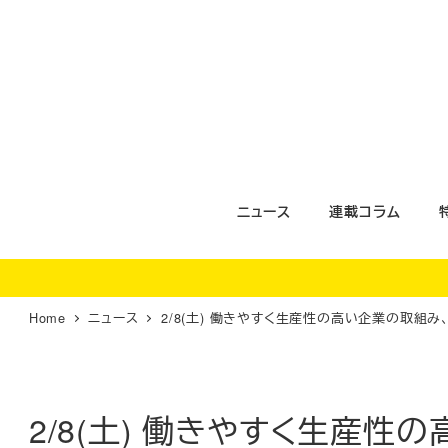
メ
イ
ン
コ
ン
テ
ン
ツ
ニュース
連載コラム
へ
移
動
Home
ニュース
2/8(土) 働きやすく生産性の高い企業の取組
2/8(土) 働きやすく生産