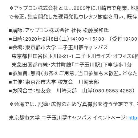
＊アップコン株式会社とは…2003年に川崎市で創業、地
で修正。独自開発した硬質発砲ウレタン樹脂を用い、既
■講師：アップコン株式会社 社長 松藤展和氏
■日時：2020年2月8日（土）14：00～15：30 （受付13：30
■会場：東京都市大学 二子玉川夢キャンパス
東京都世田谷区玉川2-21-1 二子玉川ライズ・オフィス8
東急田園都市線・大井町線「二子玉川駅」下車徒歩１分
■参加費：無料（お茶をご用意。当日参加も大歓迎。どな
■主催：東京都市大学 校友会 川崎支部
■お問合せ：校友会 川崎支部 山岸（080-9353-4253）
＊会場では、記録・広報のため写真撮影を行う予定です。
東京都市大学 二子玉川夢キャンパス イベントページ：
htt