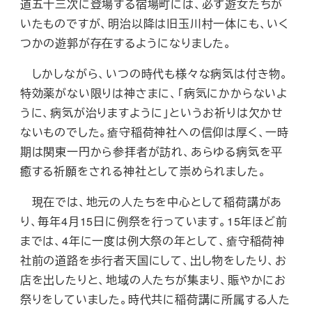
道五十三次に登場する宿場町には、必ず遊女たちが
いたものですが、明治以降は旧玉川村一体にも、いく
つかの遊郭が存在するようになりました。
しかしながら、いつの時代も様々な病気は付き物。
特効薬がない限りは神さまに、「病気にかからないよ
うに、病気が治りますように」というお祈りは欠かせ
ないものでした。瘡守稲荷神社への信仰は厚く、一時
期は関東一円から参拝者が訪れ、あらゆる病気を平
癒する祈願をされる神社として崇められました。
現在では、地元の人たちを中心として稲荷講があ
り、毎年4月15日に例祭を行っています。15年ほど前
までは、4年に一度は例大祭の年として、瘡守稲荷神
社前の道路を歩行者天国にして、出し物をしたり、お
店を出したりと、地域の人たちが集まり、賑やかにお
祭りをしていました。時代共に稲荷講に所属する人た