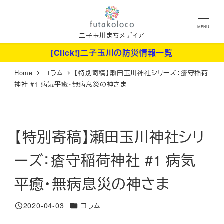
メ
イ
MENU
ン
二子玉川まちメディア
コ
[Click!]二子玉川の防災情報一覧
ン
Home
コラム
【特別寄稿】瀬田玉川神社シリーズ：瘡守稲荷
テ
神社 #1 病気平癒・無病息災の神さま
ン
ツ
へ
【特別寄稿】瀬田玉川神社シリ
移
動
ーズ：瘡守稲荷神社 #1 病気
平癒・無病息災の神さま
カテゴリー
2020-04-03
コラム
投稿日