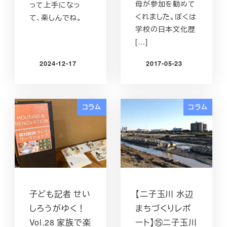
母が参加を勧めて
って上手になっ
くれました。ぼくは
て、楽しんでね。
学校の日本文化歴
[…]
2024-12-17
2017-05-23
投稿日
投稿日
コラム
コラム
子ども記者 せい
【二子玉川 水辺
しろうがゆく！
まちづくりレポ
Vol.28 家族で楽
ート】⑮二子玉川