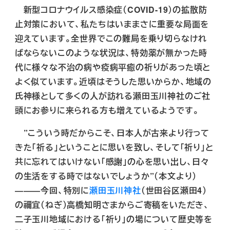
新型コロナウイルス感染症（COVID-19）の拡散防
止対策において、私たちはいままさに重要な局面を
迎えています。全世界でこの難局を乗り切らなけれ
ばならないこのような状況は、特効薬が無かった時
代に様々な不治の病や疫病平癒の祈りがあった頃と
よく似ています。近頃はそうした思いからか、地域の
氏神様として多くの人が訪れる瀬田玉川神社のご社
頭にお参りに来られる方も増えているようです。
”こういう時だからこそ、日本人が古来より行って
きた「祈る」ということに思いを致し、そして「祈り」と
共に忘れてはいけない「感謝」の心を思い出し、日々
の生活をする時ではないでしょうか”（本文より）
―――今回、特別に
瀬田玉川神社
（世田谷区瀬田4）
の禰宜（ねぎ）高橋知明さまからご寄稿をいただき、
二子玉川地域における「祈り」の場について歴史等を