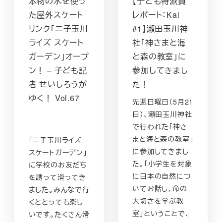
本物の氷を使っ
【子ども特派員
た屋外スケート
レポート：Kai
リンク「二子玉川
#1】瀬田玉川神
ライズ スケート
社「神さまと海
ガーデン」オープ
と森の教室」に
ン！ – 子ども記
参加してきまし
者 せいしろうが
た！
ゆく！ Vol.67
先週日曜日（5月21
日）、瀬田玉川神社
で行われた「神さ
まと海と森の教室」
「二子玉川ライズ
に参加してきまし
スケートガーデン」
た。「小学生を対象
に学校のお友だち
に日本の自然につ
を誘って滑ってき
いてお話し、命の
ました。みんなで行
大切さを学ぶ教
くととっても楽し
室」ということで、
いです。たくさん滑