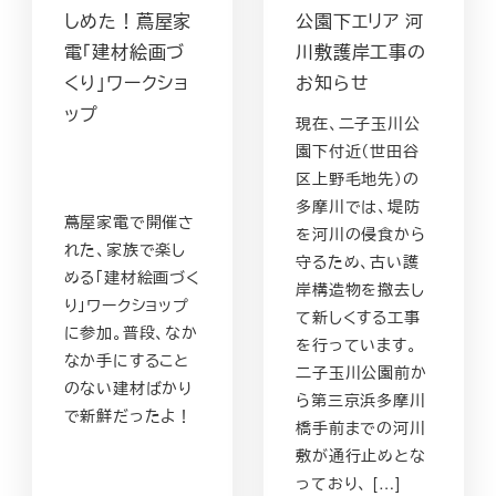
しめた！蔦屋家
公園下エリア 河
電「建材絵画づ
川敷護岸工事の
くり」ワークショ
お知らせ
ップ
現在、二子玉川公
園下付近（世田谷
区上野毛地先）の
多摩川では、堤防
蔦屋家電で開催さ
を河川の侵食から
れた、家族で楽し
守るため、古い護
める「建材絵画づく
岸構造物を撤去し
り」ワークショップ
て新しくする工事
に参加。普段、なか
を行っています。
なか手にすること
二子玉川公園前か
のない建材ばかり
ら第三京浜多摩川
で新鮮だったよ！
橋手前までの河川
敷が通行止めとな
っており、 […]