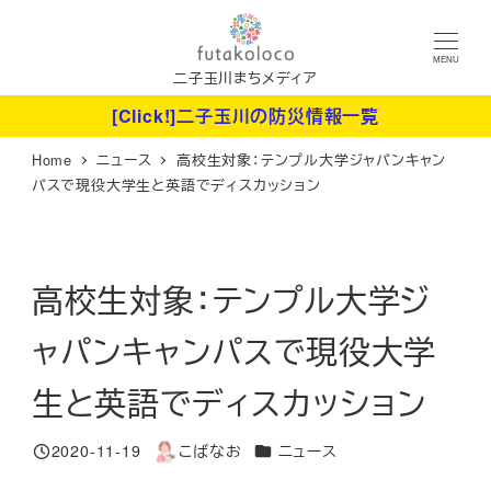
メ
イ
MENU
ン
二子玉川まちメディア
コ
[Click!]二子玉川の防災情報一覧
ン
Home
ニュース
高校生対象：テンプル大学ジャパンキャン
テ
パスで現役大学生と英語でディスカッション
ン
ツ
へ
高校生対象：テンプル大学ジ
移
動
ャパンキャンパスで現役大学
生と英語でディスカッション
カテゴリー
2020-11-19
こばなお
ニュース
投稿日
著
者