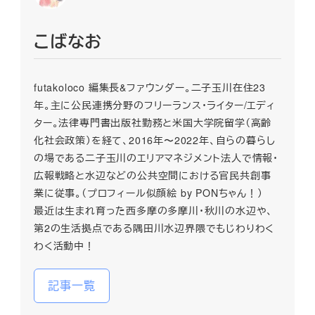
こばなお
futakoloco 編集長&ファウンダー。二子玉川在住23
年。主に公民連携分野のフリーランス・ライター/エディ
ター。法律専門書出版社勤務と米国大学院留学（高齢
化社会政策）を経て、2016年〜2022年、自らの暮らし
の場である二子玉川のエリアマネジメント法人で情報・
広報戦略と水辺などの公共空間における官民共創事
業に従事。（プロフィール似顔絵 by PONちゃん！）
最近は生まれ育った西多摩の多摩川・秋川の水辺や、
第2の生活拠点である隅田川水辺界隈でもじわりわく
わく活動中！
記事一覧