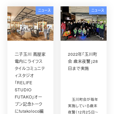
ニュース
ニュース
二子玉川 蔦屋家
2022年「玉川町
電内にライフス
会 歳末夜警」28
タイルコミュニテ
日まで実施
ィスタジオ
「RELIFE
STUDIO
FUTAKO」オー
玉川町会が毎年
プン記念トーク
実施している歳末
にfutakoloco編
夜警（12月2５日～