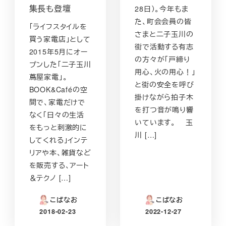
集長も登壇
28日）。今年もま
た、町会会員の皆
「ライフスタイルを
さまと二子玉川の
買う家電店」として
街で活動する有志
2015年5月にオー
の方々が「戸締り
プンした「二子玉川
用心、火の用心！」
蔦屋家電」。
と街の安全を呼び
BOOK&Caféの空
掛けながら拍子木
間で、家電だけで
を打つ音が鳴り響
なく「日々の生活
いています。 玉
をもっと刺激的に
川 […]
してくれる」インテ
リアや本、雑貨など
を販売する、アート
＆テクノ […]
こばなお
こばなお
2018-02-23
2022-12-27
投稿日
投稿日