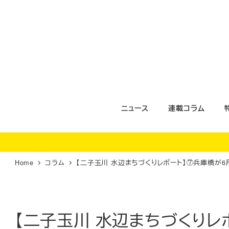
メ
イ
ン
コ
ン
テ
ン
ツ
ニュース
連載コラム
へ
移
動
Home
コラム
【二子玉川 水辺まちづくりレポート】⑦兵庫橋が
【二子玉川 水辺まちづくり