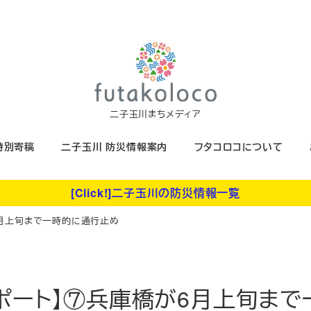
二子玉川まちメディア
特別寄稿
二子玉川 防災情報案内
フタコロコについて
[Click!]二子玉川の防災情報一覧
6月上旬まで一時的に通行止め
レポート】⑦兵庫橋が6月上旬ま