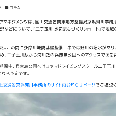
カテゴリー
ツ
コラム
リアマネジメンツは、国土交通省関東地方整備局京浜河川事務
などについて、「二子玉川 水辺まちづくりレポート」で地域
ました。この間に多摩川堤防基盤整備工事では野川の増水があ
ため、二子玉川駅から河川敷の兵庫島公園へのアクセスである
の期間中、兵庫島公園へはコヤマドライビングスクール二子玉川
になる予定です。
土交通省京浜河川事務所のサイト内お知らせページ
でご確認