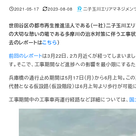
2021-05-17
2023-08-08
二子玉川エリアマネジメン
投稿日
更新日
著
者
世田谷区の都市再生推進法人である（一社）二子玉川エ
の大切な憩いの場である多摩川の治水対策に伴う工事状況
去のレポートは
こちら
）
前回のレポート
は3月22日、2カ月近くが経ってしまい
す。そこで、工事期間など進捗への影響を最小限にする
兵庫橋の通行止め期間は5月17日（月）から6月上旬。こ
代替となる仮設路（仮設階段）は6月上旬より歩行が可能
工事期間中の工事車両運行経路など詳細については、
国