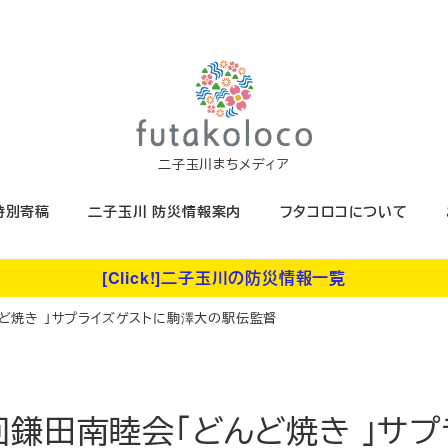
二子玉川まちメディア
特別寄稿
二子玉川 防災情報案内
フタコロコについて
[Click!]二子玉川の防災情報一覧
ど焼き 」サプライズゲストに駒澤大の駅伝監督
回鎌田南睦会「どんど焼き 」サ