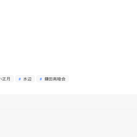
小正月
水辺
鎌田南睦会