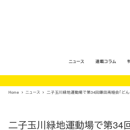
メ
イ
ン
コ
ン
テ
ン
ツ
ニュース
連載コラム
へ
移
動
Home
ニュース
二子玉川緑地運動場で第34回鎌田南睦会「どん
二子玉川緑地運動場で第34