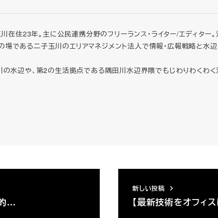
ー。二子玉川在住23年。主に公民連携分野のフリーランス・ライター/エディ
暮らしの場である二子玉川のエリアマネジメント法人で情報・広報戦略と
川の水辺や、第2の生活拠点である隅田川水辺界隈でもじわりわくわく
新しい投稿
人的…
【最新技術をオフィスに R