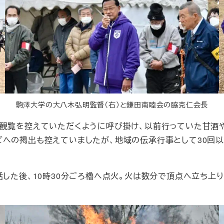
駒澤大学の大八木弘明監督（右）と鎌田南睦会の脇克仁会長
観覧を控えていただくように呼び掛け、以前行っていた甘酒
への掲出も控えていましたが、地域の伝承行事として30回
した後、10時30分ごろ櫓へ点火。火は数分で頂点へ立ち上