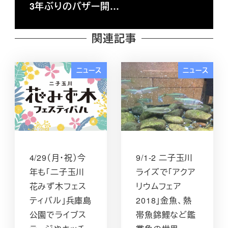
3年ぶりのバザー開…
関連記事
ニュース
ニュース
4/29（月・祝）今
9/1-2 二子玉川
年も「二子玉川
ライズで「アクア
花みず木フェス
リウムフェア
ティバル」兵庫島
2018」金魚、熱
公園でライブス
帯魚錦鯉など鑑