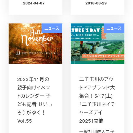
2024-04-07
2018-08-29
投稿日
投稿日
ニュース
ニュース
2023年11月の
二子玉川のアウ
親子向けイベン
トドアブランド大
トカレンダー 子
集合！5/17(土)
ども記者 せいし
「二子玉川ネイチ
ろうがゆく！
ャーズデイ
Vol.55
2025」開催
一般社団法人二子