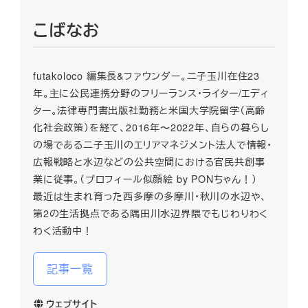
こばなお
futakoloco 編集長&ファウンダー。二子玉川在住23
年。主に公民連携分野のフリーランス・ライター/エディ
ター。法律専門書出版社勤務と米国大学院留学（高齢
化社会政策）を経て、2016年〜2022年、自らの暮らし
の場である二子玉川のエリアマネジメント法人で情報・
広報戦略と水辺などの公共空間における官民共創事
業に従事。（プロフィール似顔絵 by PONちゃん！）
最近は生まれ育った西多摩の多摩川・秋川の水辺や、
第2の生活拠点である隅田川水辺界隈でもじわりわく
わく活動中！
記事一覧
ウェブサイト