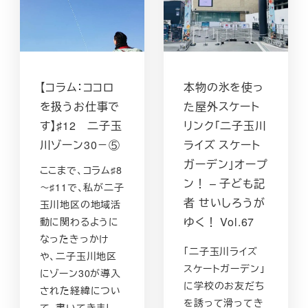
【コラム：ココロ
本物の氷を使っ
を扱うお仕事で
た屋外スケート
す】♯12 二子玉
リンク「二子玉川
川ゾーン30－⑤
ライズ スケート
ガーデン」オープ
ここまで、コラム♯8
ン！ – 子ども記
～♯11で、私が二子
者 せいしろうが
玉川地区の地域活
ゆく！ Vol.67
動に関わるように
なったきっかけ
「二子玉川ライズ
や、二子玉川地区
スケートガーデン」
にゾーン30が導入
に学校のお友だち
された経緯につい
を誘って滑ってき
て、書いてきまし