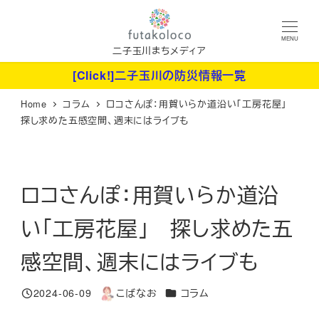
メ
イ
MENU
ン
二子玉川まちメディア
コ
[Click!]二子玉川の防災情報一覧
ン
Home
コラム
ロコさんぽ：用賀いらか道沿い「工房花屋」
テ
探し求めた五感空間、週末にはライブも
ン
ツ
へ
ロコさんぽ：用賀いらか道沿
移
動
い「工房花屋」 探し求めた五
感空間、週末にはライブも
カテゴリー
2024-06-09
こばなお
コラム
投稿日
著
者