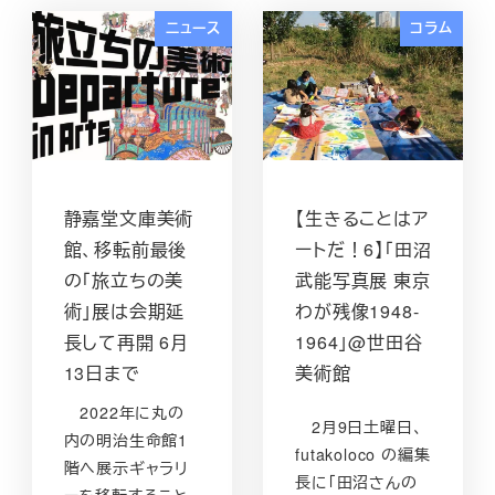
ニュース
コラム
静嘉堂文庫美術
【生きることはア
館、移転前最後
ートだ！6】「田沼
の「旅立ちの美
武能写真展 東京
術」展は会期延
わが残像1948-
長して再開 6月
1964」@世田谷
13日まで
美術館
2022年に丸の
2月9日土曜日、
内の明治生命館1
futakoloco の編集
階へ展示ギャラリ
長に「田沼さんの