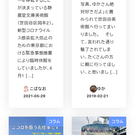
ーを移転すること
写真、ゆかさん絶
が決まっている静
対好きだよ」と薦
嘉堂文庫美術館
められて世田谷美
（世田谷区岡本2）。
術館へ行ってまい
新型コロナウイル
りました。 そし
ス感染拡大防止の
て、言われた通り
ための東京都にお
魅了されてしま
ける緊急事態措置
い、たくさんの方
により臨時休館を
に観に行ってほし
していましたが、6
い、と思いまし […]
月1 […]
こばなお
ゆか
2021-05-29
2019-02-21
投稿日
投稿日
コラム
コラム