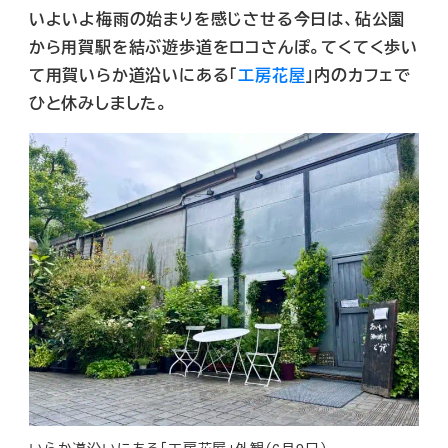
いよいよ梅雨の始まりを感じさせる今日は、砧公園
から用賀駅を結ぶ遊歩道をロコさんぽ。てくてく歩い
て用賀いらか道沿いにある「
工房花屋
」内のカフェで
ひと休みしました。
いらか道沿いにある「工房花屋」外観（6月9日）