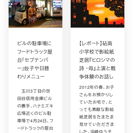
ビルの駐車場に
【レポート】砧南
フードトラック屋
小学校で影絵紙
台「セプテンバ
芝居『ヒロシマの
ー」餃子や日替
詩 ・母』上演と戦
わりメニュー
争体験のお話し
2012年の春、お子
玉川3丁目の世
さんをお預かりし
田谷信用金庫ビル
ていたお宅で、と
の裏手、ハナミズキ
っても素敵な影絵
広場近くのビル駐
紙芝居をたまたま
車場で4月24日、フ
見せていただきま
ードトラックの屋台
した。浜崎ゆう子