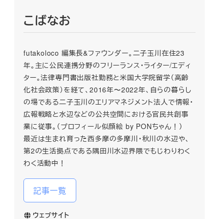
こばなお
futakoloco 編集長&ファウンダー。二子玉川在住23
年。主に公民連携分野のフリーランス・ライター/エディ
ター。法律専門書出版社勤務と米国大学院留学（高齢
化社会政策）を経て、2016年〜2022年、自らの暮らし
の場である二子玉川のエリアマネジメント法人で情報・
広報戦略と水辺などの公共空間における官民共創事
業に従事。（プロフィール似顔絵 by PONちゃん！）
最近は生まれ育った西多摩の多摩川・秋川の水辺や、
第2の生活拠点である隅田川水辺界隈でもじわりわく
わく活動中！
記事一覧
ウェブサイト