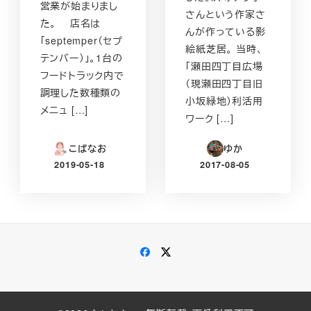
営業が始まりまし
さんという作家さ
た。 店名は
んが作っている影
「septemper（セプ
絵紙芝居。 当時、
テンバー）」。1台の
「瀬田四丁目広場
フードトラック内で
（現瀬田四丁目旧
調理した数種類の
小坂緑地）利活用
メニュ […]
ワーク […]
こばなお
ゆか
2019-05-18
2017-08-05
投稿日
投稿日
Facebook
Twitter