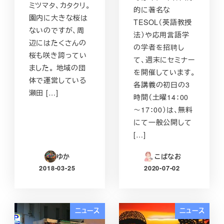
ミツマタ、カタクリ。
的に著名な
園内に大きな桜は
TESOL（英語教授
ないのですが、周
法）や応用言語学
辺にはたくさんの
の学者を招聘し
桜も咲き誇ってい
て、週末にセミナー
ました。 地域の団
を開催しています。
体で運営している
各講義の初日の3
瀬田 […]
時間（土曜14：00
～17：00）は、無料
にて一般公開して
[…]
ゆか
こばなお
2018-03-25
2020-07-02
投稿日
投稿日
ニュース
ニュース