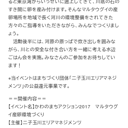
ると東京湾からいっせいに遡上してきて、川底の石の
すき間に卵を産み付けます。そんなマルタウグイの産
卵場所を地域で長く河川の環境整備をされてきた
方々のご指導をいただきながら、みんなでつくりまし
ょう。
活動後半には、河原の原っぱで炊き出しを囲みな
がら、川との安全な付き合い方を一緒に考える水辺
ごはん会を実施。みなさんのご参加をお待ちしてい
ます！
※当イベントはまちづくり団体「二子玉川エリアマネジ
メンツ」の公益還元事業です。
＝＝開催内容＝＝
【イベント名】かわのまちアクション2017 マルタウグ
イ産卵環境づくり
【主催】二子玉川エリアマネジメンツ