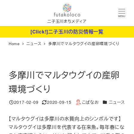
メ
イ
MENU
ン
二子玉川まちメディア
コ
[Click!]二子玉川の防災情報一覧
ン
Home
ニュース
多摩川でマルタウグイの産卵環境づくり
テ
ン
ツ
へ
多摩川でマルタウグイの産卵
移
環境づくり
動
カテゴリー
2017-02-09
2020-09-15
こばなお
ニュース
投稿日
更新日
著
者
【マルタウグイは多摩川の水質向上のシンボルです】
マルタウグイは多摩川を代表する在来魚。毎年春にな