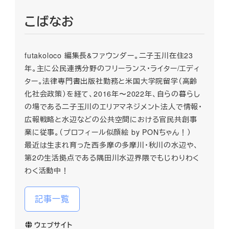
こばなお
futakoloco 編集長&ファウンダー。二子玉川在住23
年。主に公民連携分野のフリーランス・ライター/エディ
ター。法律専門書出版社勤務と米国大学院留学（高齢
化社会政策）を経て、2016年〜2022年、自らの暮らし
の場である二子玉川のエリアマネジメント法人で情報・
広報戦略と水辺などの公共空間における官民共創事
業に従事。（プロフィール似顔絵 by PONちゃん！）
最近は生まれ育った西多摩の多摩川・秋川の水辺や、
第2の生活拠点である隅田川水辺界隈でもじわりわく
わく活動中！
記事一覧
ウェブサイト