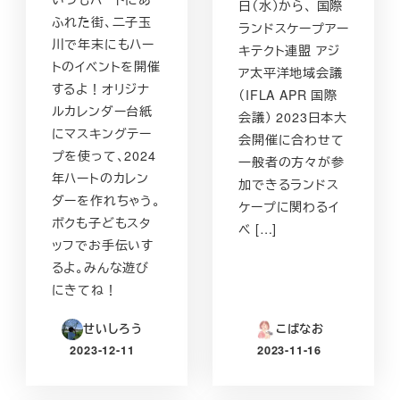
日（水）から、 国際
ふれた街、二子玉
ランドスケープアー
川で年末にもハー
キテクト連盟 アジ
トのイベントを開催
ア太平洋地域会議
するよ！オリジナ
（IFLA APR 国際
ルカレンダー台紙
会議） 2023日本大
にマスキングテー
会開催に合わせて
プを使って、2024
一般者の方々が参
年ハートのカレン
加できるランドス
ダーを作れちゃう。
ケープに関わるイ
ボクも子どもスタ
ベ […]
ッフでお手伝いす
るよ。みんな遊び
にきてね！
せいしろう
こばなお
2023-12-11
2023-11-16
投稿日
投稿日