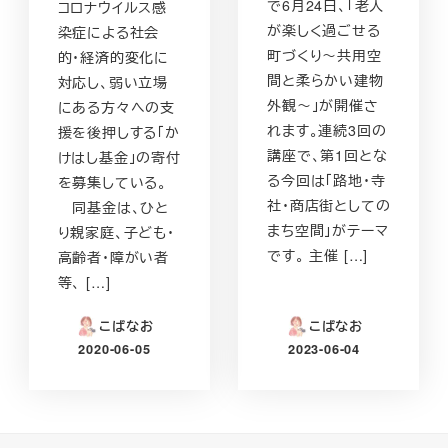
で6月24日、「老人
コロナウイルス感
が楽しく過ごせる
染症による社会
町づくり～共用空
的・経済的変化に
間と柔らかい建物
対応し、弱い立場
外観～」が開催さ
にある方々への支
れます。連続3回の
援を後押しする「か
講座で、第1回とな
けはし基金」の寄付
る今回は「路地・寺
を募集している。
社・商店街としての
同基金は、ひと
まち空間」がテーマ
り親家庭、子ども・
です。 主催 […]
高齢者・障がい者
等、 […]
こばなお
こばなお
2020-06-05
2023-06-04
投稿日
投稿日