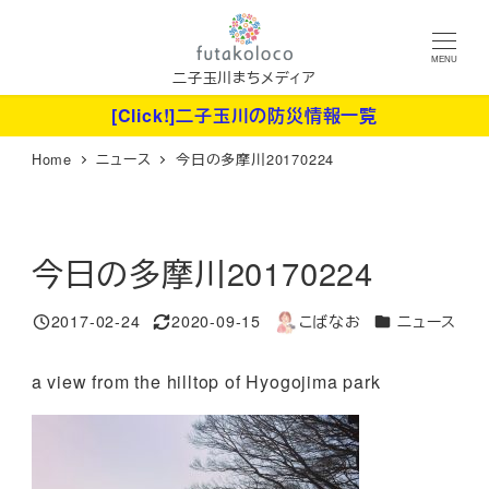
メ
イ
MENU
ン
二子玉川まちメディア
コ
[Click!]二子玉川の防災情報一覧
ン
Home
ニュース
今日の多摩川20170224
テ
ン
ツ
へ
今日の多摩川20170224
移
動
カテゴリー
2017-02-24
2020-09-15
こばなお
ニュース
投稿日
更新日
著
者
a view from the hilltop of Hyogojima park