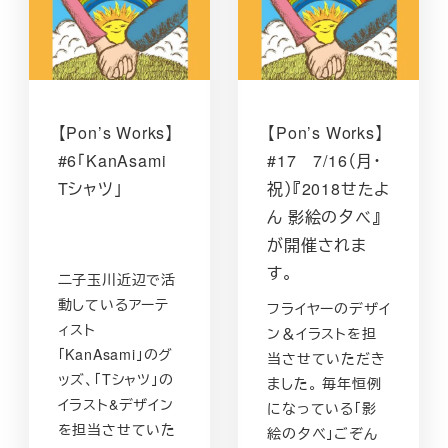
【Pon’s Works】
【Pon’s Works】
#6「KanAsami
#17 7/16（月・
Tシャツ」
祝）『2018せたよ
ん 影絵の夕べ』
が開催されま
す。
二子玉川近辺で活
動しているアーテ
フライヤーのデザイ
ィスト
ン＆イラストを担
「KanAsami」のグ
当させていただき
ッズ、「Tシャツ」の
ました。 毎年恒例
イラスト&デザイン
になっている「影
を担当させていた
絵の夕べ」ごぞん