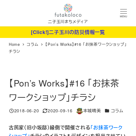
メ
イ
MENU
ン
二子玉川まちメディア
コ
[Click!]二子玉川の防災情報一覧
ン
Home
コラム
【Pon’s Works】#16 「お抹茶ワークショップ」
テ
チラシ
ン
ツ
へ
【Pon’s Works】#16 「お抹茶
移
動
ワークショップ」チラシ
カテゴリー
2018-06-20
2020-09-16
本城晴美
コラム
投稿日
更新日
著
者
古民家（旧小坂邸）縁側で開催される
「お抹茶ワーク
ショップ」
チラシのイラスト&デザインを担当させてい