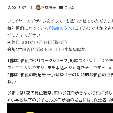
カテゴリー
2018-07-11
本城晴美
コラム
投稿日
著
者
フライヤーのデザイン＆イラストを担当させていただきま
毎年恒例になっている
「影絵の夕べ」
ごぞんじですか？古
びにきてください。
開催日：2018年7月16日（祝・月）
会場：世田谷区立瀬田四丁目旧小坂家緑地
1部は「影絵づくりワークショップ」
影絵づくり。上手くで
プとても人気ですが、まだ申込みが可能だそうです〜。定員
2部は「影絵の紙芝居 〜浜崎ゆう子の幻想的な影絵の世界
ね。）
おまけは「夜の昆虫観察」
広いお庭を歩きながら虫に詳し
※ 小学校以下のお子さんがご参加の場合には、保護者同