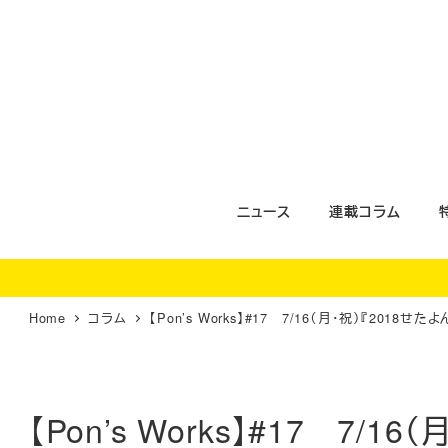
メ
イ
ン
コ
ン
テ
ン
ツ
ニュース
連載コラム
へ
移
動
Home
コラム
【Pon’s Works】#17 7/16（月・祝）『201
【Pon’s Works】#17 7