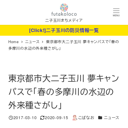
メ
イ
MENU
ン
二子玉川まちメディア
コ
[Click!]二子玉川の防災情報一覧
ン
Home
ニュース
東京都市大二子玉川 夢キャンパスで「春の
テ
多摩川の水辺の外来種さがし」
ン
ツ
へ
東京都市大二子玉川 夢キャン
移
動
パスで「春の多摩川の水辺の
外来種さがし」
カテゴリー
2017-03-10
2020-09-15
こばなお
ニュース
投稿日
更新日
著
者