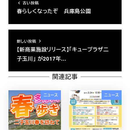
古い投稿
春らしくなったぞ 兵庫島公園
新しい投稿
【新商業施設リリース】「キュープラザ二
子玉川」 が2017年…
関連記事
ニュース
ニュース