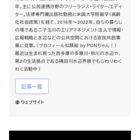
年。主に公民連携分野のフリーランス・ライター/エディ
ター。法律専門書出版社勤務と米国大学院留学（高齢
化社会政策）を経て、2016年〜2022年、自らの暮らし
の場である二子玉川のエリアマネジメント法人で情報・
広報戦略と水辺などの公共空間における官民共創事
業に従事。（プロフィール似顔絵 by PONちゃん！）
最近は生まれ育った西多摩の多摩川・秋川の水辺や、
第2の生活拠点である隅田川水辺界隈でもじわりわく
わく活動中！
記事一覧
ウェブサイト