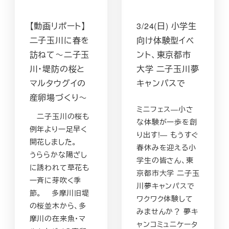
【動画リポート】
3/24(日) 小学生
二子玉川に春を
向け体験型イベ
訪ねて～二子玉
ント、東京都市
川・堤防の桜と
大学 二子玉川夢
マルタウグイの
キャンパスで
産卵場づくり～
ミニフェス―小さ
二子玉川の桜も
な体験が一歩を創
例年より一足早く
り出す!― もうすぐ
開花しました。
春休みを迎える小
うららかな陽ざし
学生の皆さん、東
に誘われて草花も
京都市大学 二子玉
一斉に芽吹く季
川夢キャンパスで
節。 多摩川旧堤
ワクワク体験して
の桜並木から、多
みませんか？ 夢キ
摩川の在来魚・マ
ャンコミュニケータ