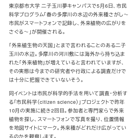
東京都市大学 二子玉川夢キャンパスで5月6日、市民
科学プログラム「春の多摩川の水辺の外来種さがし～
市民がスマートフォンで記録し、外来植物の広がりを
さぐる～」が開催される。
「外来植生物の天国」とまで言われることのある二子
玉川の水辺。多摩川の河川敷には海外から持ち込ま
れた「外来植物」が増えていると言われていますが、
その実態は今までの研究者や行政による調査だけで
は十分に把握できていないそう。
同イベントは市民が科学的手法を用いて調査・分析す
る「市民科学（citizen science）」プロジェクトで昨年
10月の実施に続き2回目。参加者と専門家らで外来
植物を探し、スマートフォンで写真を撮り、位置情報
を地図サイトにマーク。外来種がどれだけ広がってい
るのかを観察します。