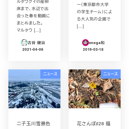
ルタウグイの産卵
ー（東京都市大学
床まで、水辺で出
の学生チーム）によ
会った春を動画に
る大人気の企画で
まとめました。
[…]
マルタウ […]
古谷 健治
enega和
2021-04-06
2019-03-18
投稿日
投稿日
ニュース
ニュース
二子玉川雪景色
花さんぽ♯28 福