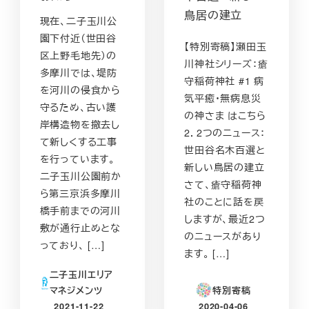
鳥居の建立
現在、二子玉川公
園下付近（世田谷
【特別寄稿】瀬田玉
区上野毛地先）の
川神社シリーズ：瘡
多摩川では、堤防
守稲荷神社 #1 病
を河川の侵食から
気平癒・無病息災
守るため、古い護
の神さま はこちら
岸構造物を撤去し
2．2つのニュース：
て新しくする工事
世田谷名木百選と
を行っています。
新しい鳥居の建立
二子玉川公園前か
さて、瘡守稲荷神
ら第三京浜多摩川
社のことに話を戻
橋手前までの河川
しますが、最近2つ
敷が通行止めとな
のニュースがあり
っており、 […]
ます。 […]
二子玉川エリア
特別寄稿
マネジメンツ
2021-11-22
2020-04-06