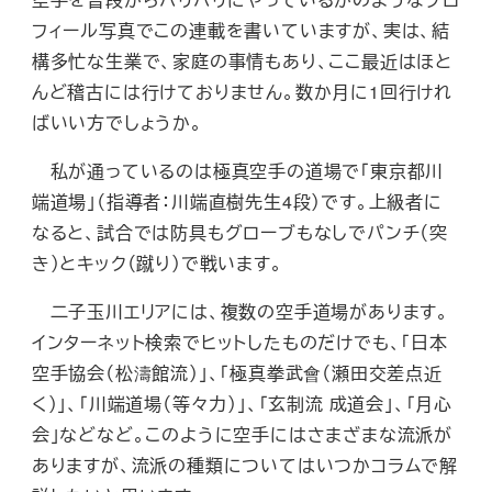
フィール写真でこの連載を書いていますが、実は、結
構多忙な生業で、家庭の事情もあり、ここ最近はほと
んど稽古には行けておりません。数か月に1回行けれ
ばいい方でしょうか。
私が通っているのは極真空手の道場で「東京都川
端道場」（指導者：川端直樹先生4段）です。上級者に
なると、試合では防具もグローブもなしでパンチ（突
き）とキック（蹴り）で戦います。
二子玉川エリアには、複数の空手道場があります。
インターネット検索でヒットしたものだけでも、「日本
空手協会（松濤館流）」、「極真拳武會（瀬田交差点近
く）」、「川端道場（等々力）」、「玄制流 成道会」、「月心
会」などなど。このように空手にはさまざまな流派が
ありますが、流派の種類についてはいつかコラムで解