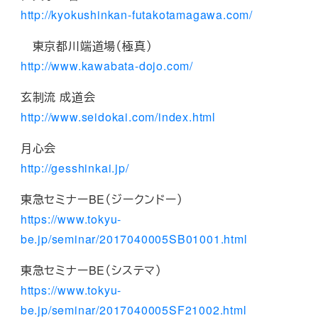
http://kyokushinkan-futakotamagawa.com/
東京都川端道場（極真）
http://www.kawabata-dojo.com/
玄制流 成道会
http://www.seidokai.com/index.html
月心会
http://gesshinkai.jp/
東急セミナーBE（ジークンドー）
https://www.tokyu-
be.jp/seminar/2017040005SB01001.html
東急セミナーBE（システマ）
https://www.tokyu-
be.jp/seminar/2017040005SF21002.html