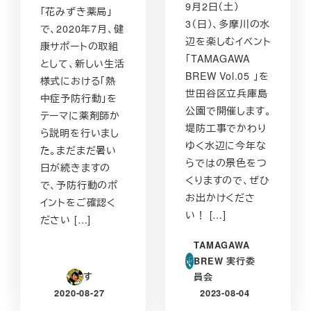
9月2日（土）
「花みずき薬局」
3（日）、多摩川の水
で、2020年7月、健
辺を楽しむイベント
康サポートの取組
「TAMAGAWA
として、新しい生活
BREW Vol.05 」を
様式における「熱
世田谷区立兵庫島
中症予防行動」を
公園で開催します。
テーマに薬剤師か
堤防工事でかわり
ら説明を行いまし
ゆく水辺に今年な
た。まだまだ暑い
らではの景色をつ
日が続きますの
くりますので、ぜひ
で、予防行動のポ
お出かけくださ
イントをご確認く
い！ […]
ださい […]
TAMAGAWA
BREW 実行委
す
員会
2020-08-27
2023-08-04
投稿日
投稿日