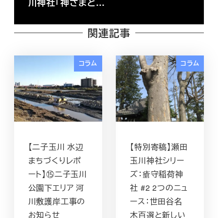
川神社「神さまと…
関連記事
コラム
コラム
【二子玉川 水辺
【特別寄稿】瀬田
まちづくりレポ
玉川神社シリー
ート】⑮二子玉川
ズ：瘡守稲荷神
公園下エリア 河
社 #2 2つのニュ
川敷護岸工事の
ース：世田谷名
お知らせ
木百選と新しい