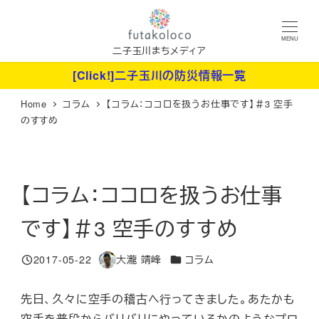
メ
イ
MENU
ン
二子玉川まちメディア
コ
[Click!]二子玉川の防災情報一覧
ン
Home
コラム
【コラム：ココロを扱うお仕事です】＃3 空手
テ
のすすめ
ン
ツ
へ
【コラム：ココロを扱うお仕事
移
動
です】＃3 空手のすすめ
カテゴリー
2017-05-22
大瀧 靖峰
コラム
投稿日
著
者
先日、久々に空手の稽古へ行ってきました。あたかも
空手を普段からバリバリにやっているかのようなプロ