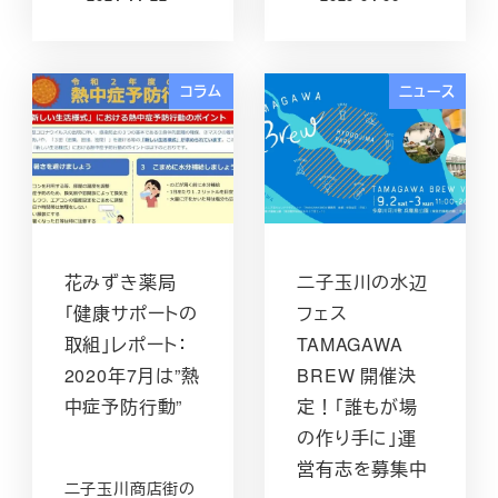
投稿日
投稿日
コラム
ニュース
花みずき薬局
二子玉川の水辺
「健康サポートの
フェス
取組」レポート：
TAMAGAWA
2020年7月は”熱
BREW 開催決
中症予防行動”
定！「誰もが場
の作り手に」運
営有志を募集中
二子玉川商店街の