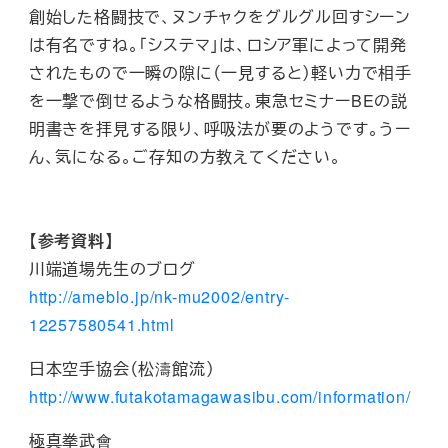
創始した格闘技で、ヌンチャクをグルグル回すシーン
は有名ですね。「システマ」は、ロシア軍によって開発
されたもので一瞬の隙に（一見すると）軽い力で相手
を一撃で倒せるような格闘技。東急セミナーBEの説
明書きを拝見する限り、呼吸法が要のようです。うー
ん、気になる。ご存知の方教えてください。
【参考資料】
川端道場先生のブログ
http://ameblo.jp/nk-mu2002/entry-
12257580541.html
日本空手協会（松濤館流）
http://www.futakotamagawasibu.com/information/
極真拳武會