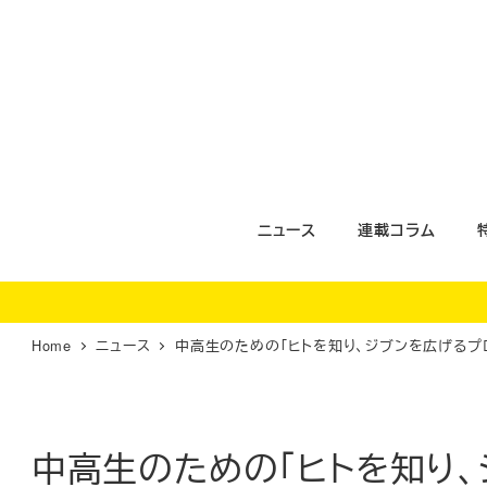
メ
イ
ン
コ
ン
テ
ン
ツ
ニュース
連載コラム
へ
移
動
Home
ニュース
中高生のための「ヒトを知り、ジブンを広げるプロ
中高生のための「ヒトを知り、