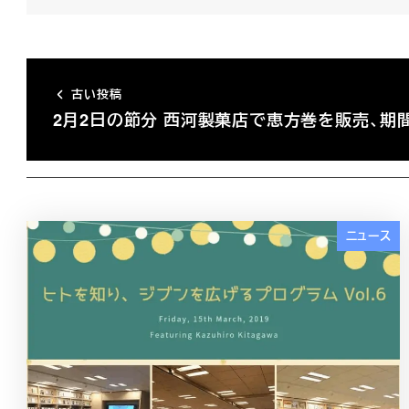
古い投稿
2月2日の節分 西河製菓店で恵方巻を販売、期
ニュース