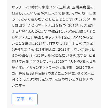
サラリーマン時代に東急ハンズ玉川店、玉川高島屋を
担当し、ここいら辺が気に入って移住。岡本の坂下に住
み、母となり産んだ子どもたちはもうオトナ。2005年か
ら鎌田で「子どものアトリエ」を始め、2016年に大蔵5
丁目「ゆいまあると３つの磁石」という場を開設、「子ど
ものアトリエ」「映画とキャラメル」など、よくわからな
いことを展開。2021年、岡本から玉川4丁目の空き家
（通称たまよん）に1年間入居。2023年、「ゆいまあると
３つの磁石」近くに建った家に転居、「あめます舎」と名
付けて家を半開きしている。2020年よりNPO法人せた
がや水辺デザインネットワーク代表理事 2025年5月
自己免疫疾患「原田病」であることが発覚。多くの人と
同じく、元気な時は元気で、元気でないときは休んで
います～
記事一覧