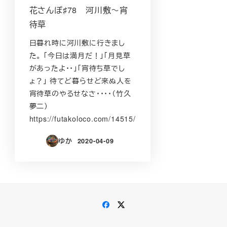
花さんぽ♯78 河川敷～宵
待草
日暮れ時に河川敷に行きまし
た。 「今日は満月だ！」「月見草
があったよ・・」「宵待ち草でし
ょ？」 待てど暮らせど来ぬ人を
宵待草のやるせなさ・・・・（竹久
夢二）
https://futakoloco.com/14515/
ゆか
2020-04-09
投稿日
Facebook
Twitter