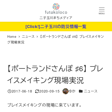
メ
イ
MENU
ン
二子玉川まちメディア
コ
[Click!]二子玉川の防災情報一覧
ン
Home
ニュース
【ポートランドさんぽ ♯6】 プレイスメイキン
テ
グ現場実況
ン
ツ
へ
【ポートランドさんぽ ♯6】 プレ
移
動
イスメイキング現場実況
カテゴリー
2017-06-18
2020-09-15
ゆか
ニュース
投稿日
更新日
著
者
プレイスメイキングの現場に来ています。