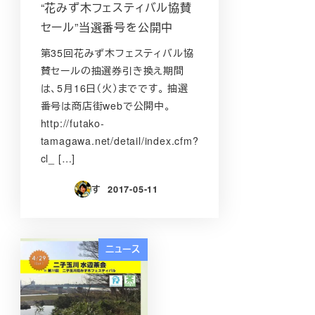
“花みず木フェスティバル協賛
セール”当選番号を公開中
第35回花みず木フェスティバル協
賛セールの抽選券引き換え期間
は、5月16日（火）までです。 抽選
番号は商店街webで公開中。
http://futako-
tamagawa.net/detail/index.cfm?
cl_ […]
す
2017-05-11
投稿日
ニュース