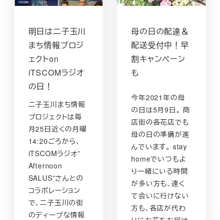
明日は二子玉川
母の日の配達＆
まち情報プロジ
配送受付中！早
ェクトon
割キャンペーン
iTSCOMラジオ
も
の日！
今年2021年の母
二子玉川まち情報
の日は5月9日。 商
プロジェクトは毎
店街の各花店でも
月25日近くの月曜
母の日の準備が進
14:20ごろから、
んでいます。 stay
iTSCOMラジオ”
homeでいつもよ
Afternoon
り一緒にいる時間
SALUS”さんとの
が多い方も、遠く
コラボレーション
て会いに行けない
で、二子玉川の街
方も、各店が代わ
のディープな情報
りにお花をお届け