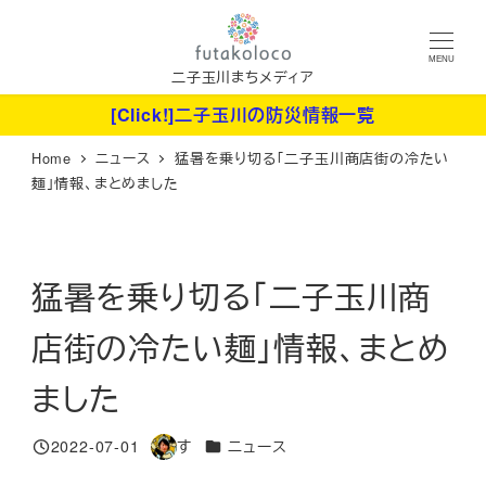
メ
イ
MENU
ン
二子玉川まちメディア
コ
[Click!]二子玉川の防災情報一覧
ン
Home
ニュース
猛暑を乗り切る「二子玉川商店街の冷たい
テ
麺」情報、まとめました
ン
ツ
へ
猛暑を乗り切る「二子玉川商
移
動
店街の冷たい麺」情報、まとめ
ました
カテゴリー
2022-07-01
す
ニュース
投稿日
著
者