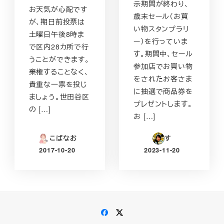
示期間が終わり、
お天気が心配です
歳末セール（お買
が、期日前投票は
い物スタンプラリ
土曜日午後8時ま
ー）を行っていま
で区内28カ所で行
す。期間中、セール
うことができます。
参加店でお買い物
棄権することなく、
をされたお客さま
貴重な一票を投じ
に抽選で商品券を
ましょう。世田谷区
プレゼントします。
の […]
お […]
こばなお
す
2017-10-20
2023-11-20
投稿日
投稿日
Facebook
Twitter