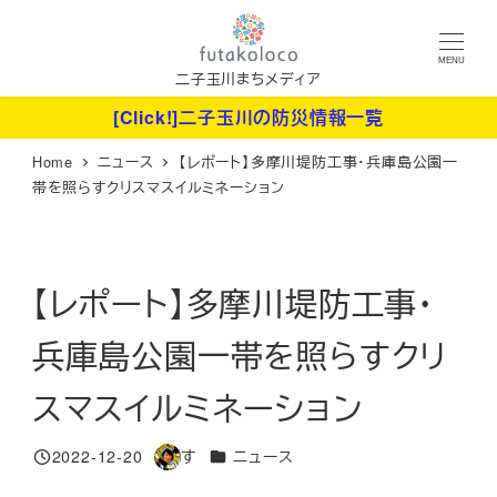
メ
イ
MENU
ン
二子玉川まちメディア
コ
[Click!]二子玉川の防災情報一覧
ン
Home
ニュース
【レポート】多摩川堤防工事・兵庫島公園一
テ
帯を照らすクリスマスイルミネーション
ン
ツ
へ
【レポート】多摩川堤防工事・
移
動
兵庫島公園一帯を照らすクリ
スマスイルミネーション
カテゴリー
2022-12-20
す
ニュース
投稿日
著
者