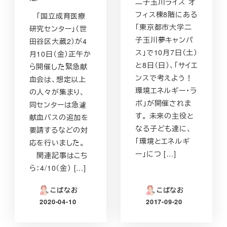
二子玉川ライズ オ
フィス棟8階にある
「国立成育医療
「東京都市大学二
研究センター」（世
子玉川夢キャンパ
田谷区大蔵2）が4
ス」で10月7日（土）
月10日（金）正午か
と8日（日）、「サイエ
ら開催した緊急献
ンスで考えよう！
血会は、想定以上
環境エネルギー・ラ
の人々が集まり、
ボ」が開催されま
同センターは急遽
す。 未来の主役と
献血バスの追加を
なる子ども達に、
要請するなどの対
「環境とエネルギ
応を行いました。
ー」につ […]
関連記事はこち
ら：4/10（金） […]
こばなお
こばなお
2020-04-10
2017-09-20
投稿日
投稿日