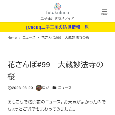
メ
イ
MENU
ン
二子玉川まちメディア
コ
[Click!]二子玉川の防災情報一覧
ン
Home
ニュース
花さんぽ#99 大蔵妙法寺の桜
テ
ン
ツ
へ
花さんぽ#99 大蔵妙法寺の
移
桜
動
カテゴリー
2023-03-20
ゆか
ニュース
投稿日
著
者
あちこちで桜開花のニュース。お天気がよかったので
ちょっとご近所をまわってみました。