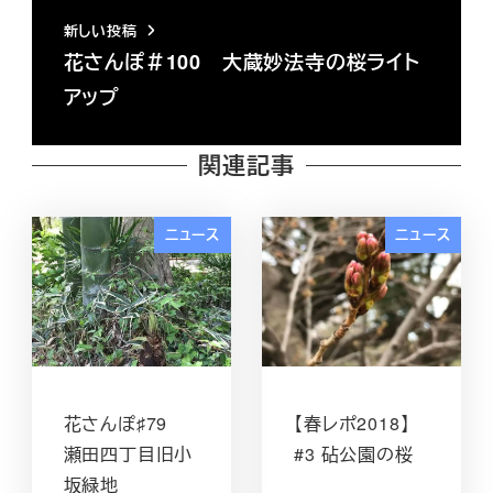
新しい投稿
花さんぽ＃100 大蔵妙法寺の桜ライト
アップ
関連記事
ニュース
ニュース
花さんぽ♯79
【春レポ2018】
瀬田四丁目旧小
#3 砧公園の桜
坂緑地