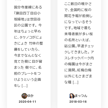
ここ数日の暖かさ
国分寺崖線にある
で、全国的に桜の
「瀬田四丁目旧小
開花予報が前倒し
坂緑地」は世田谷
になっているそう
区の公園です。 今
です。地域で最も
年はちょっと早め
来場者数が多い桜
に、タケノコがにょ
の名所といえば、
きにょき 竹林の整
砧公園。早速チェッ
備をしていたら、
クしてきました。 ア
今までなんとなく
スレチックパーク内
見てた樹に目が留
の梅園は今がまさ
まった 樹々に、名
に満開。紅梅白梅
前のプレートをつ
以外にもさまざま
けようという企画
な種 […]
をし […]
ゆか
まっつん
2020-04-11
2018-03-16
投稿日
投稿日