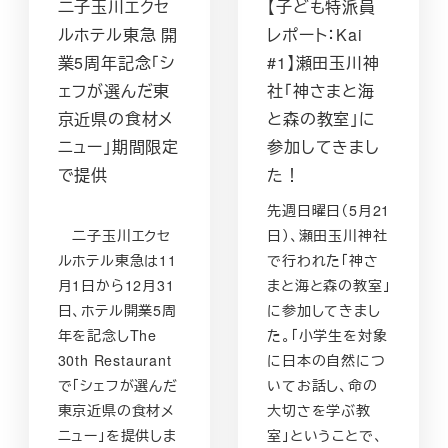
二子玉川エクセ
【子ども特派員
ルホテル東急 開
レポート：Kai
業5周年記念「シ
#1】瀬田玉川神
ェフが選んだ東
社「神さまと海
京近県の食材メ
と森の教室」に
ニュー」期間限定
参加してきまし
で提供
た！
先週日曜日（5月21
二子玉川エクセ
日）、瀬田玉川神社
ルホテル東急は11
で行われた「神さ
月1日から12月31
まと海と森の教室」
日、ホテル開業5周
に参加してきまし
年を記念しThe
た。「小学生を対象
30th Restaurant
に日本の自然につ
で「シェフが選んだ
いてお話し、命の
東京近県の食材メ
大切さを学ぶ教
ニュー」を提供しま
室」ということで、