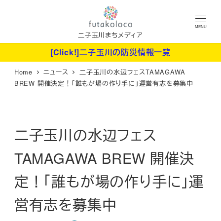
メ
イ
MENU
ン
二子玉川まちメディア
コ
[Click!]二子玉川の防災情報一覧
ン
Home
ニュース
二子玉川の水辺フェスTAMAGAWA
テ
BREW 開催決定！「誰もが場の作り手に」運営有志を募集中
ン
ツ
へ
二子玉川の水辺フェス
移
動
TAMAGAWA BREW 開催決
定！「誰もが場の作り手に」運
営有志を募集中