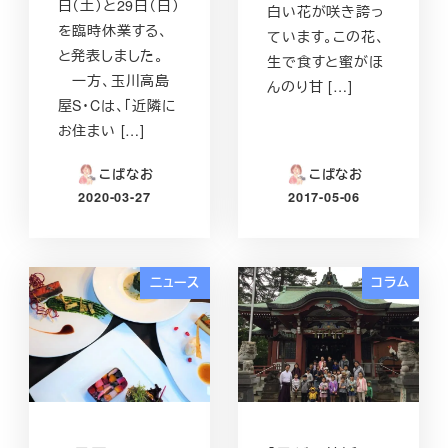
日（土）と29日（日）
白い花が咲き誇っ
を臨時休業する、
ています。この花、
と発表しました。
生で食すと蜜がほ
一方、玉川高島
んのり甘 […]
屋S・Cは、「近隣に
お住まい […]
こばなお
こばなお
2020-03-27
2017-05-06
投稿日
投稿日
ニュース
コラム