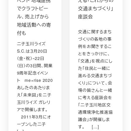
ベント 地域連携
える「これからの
でクラフトビー
交通まちづくり」
ル、売上げから
座談会
地域活動への寄
交通に関するまち
付も
づくりの各地の事
二子玉川ライズ
例をお聞きするこ
S.C.は３月20日
とをきっかけに、
（金・祝）~22日
「交通」を視点にし
（日）の3日間、開業
た「住民と一緒に
9周年記念イベン
進める交通まちづ
ト me×rise 2020
くり」について、会
あしたのあたりま
場の皆さんと一緒
え「未来図」を二子
に考える座談会を
玉川ライズ ガレリ
「二子玉川地区交
アで開催します。
通環境浄化推進協
2011年3月にオ
議会」が開催しま
ープンした二子
す。 […]