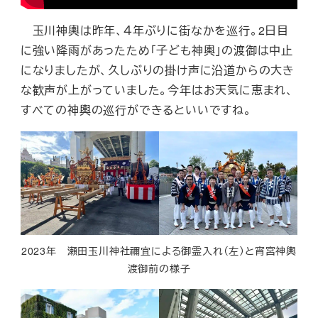
玉川神輿は昨年、４年ぶりに街なかを巡行。2日目
に強い降雨があったため「子ども神輿」の渡御は中止
になりましたが、久しぶりの掛け声に沿道からの大き
な歓声が上がっていました。今年はお天気に恵まれ、
すべての神輿の巡行ができるといいですね。
2023年 瀬田玉川神社禰宜による御霊入れ（左）と宵宮神輿
渡御前の様子