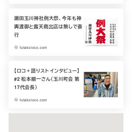
瀬田玉川神社例大祭、今年も神
輿渡御と露天商出店は無しで斎
行
futakoloco.com
【ロコ＋語りスト インタビュー】
#2 松本順一さん（玉川町会 第
17代会長）
futakoloco.com