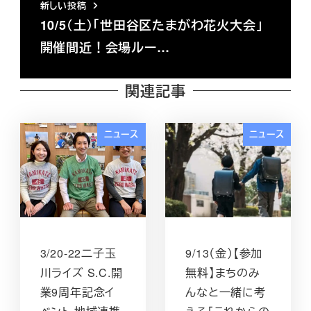
新しい投稿
10/5（土）「世田谷区たまがわ花火大会」
開催間近！会場ルー…
関連記事
ニュース
ニュース
3/20-22二子玉
9/13（金）【参加
川ライズ S.C.開
無料】まちのみ
業9周年記念イ
んなと一緒に考