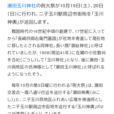
瀬田玉川神社
の例大祭が10月19日（土）、20日
（日）に行われ、二子玉川駅周辺市街地を「玉川
神輿」が巡回します。
戦国時代の16世紀中頃の創建で、17世紀に入って
から「長崎四郎右衛門嘉国」が社地を寄進して現在地
に移したとされる同神社。長い間「御嶽神社」と呼ば
れていましたが、1908（明治41年）に在郷の小社数祠
を合祀（ごうし）して「玉川神社」となり、後に瀬田・玉
川両地区の氏神様として「瀬田玉川神社」と呼ばれる
ようになったそう。
毎年10月の第3日曜に行われる「例大祭」は、瀬田
交差点～環八通り付近を巡行する「瀬田神輿（みこ
し）」と、二子玉川西地区ふれあい広場を神酒所とし
た二子玉川駅周辺市街地を巡行する「玉川神輿」の2
つが渡御（とぎょ）しています。