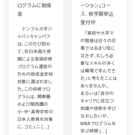
ログラムに助成
ーション」コー
金
ス、秋学期申込
受付中
テンプル大学ジ
「高校や大学で
ャパンキャンパス
の勉強は日々の仕
は、このたび初め
事ではあまり役に
て、在日米国大使
立たず、むしろ必
館による英語研修
要なスキルの多く
プログラム運営の
は職場で学んでき
ための助成金支給
た」と考えたことは
対象に選ばれまし
ありませんか。
た。この研修プロ
あるいは「自分の
グラムは、関東圏
キャリアに役立つ
および関西圏の
知識や技術を学び
小・中・高等学校の
なおしたいが、
日本人教員を対象
MBAプログラムを
に、コミュニ […]
学ぶ時間 […]