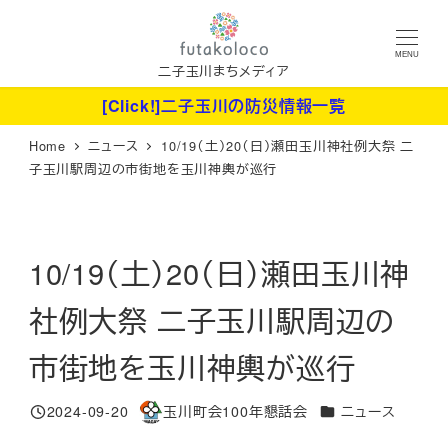
メ
イ
MENU
ン
二子玉川まちメディア
コ
[Click!]二子玉川の防災情報一覧
ン
Home
ニュース
10/19（土）20（日）瀬田玉川神社例大祭 二
テ
子玉川駅周辺の市街地を玉川神輿が巡行
ン
ツ
へ
10/19（土）20（日）瀬田玉川神
移
動
社例大祭 二子玉川駅周辺の
市街地を玉川神輿が巡行
カテゴリー
2024-09-20
玉川町会100年懇話会
ニュース
投稿日
著
者