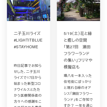
二子玉川ライズ
5/19（土）花と緑
#LIGHTITBLUE
と癒しの空間
#STAYHOME
「第27回 瀬田
フラワーランド
の集い」フリマや
昨日記事でお知ら
模擬店も
せした、二子玉川
環八を一本入った
ライズで17日から
住宅街にぽっかり
始まった新型コロ
と現れる緑のオア
ナウイルスとたた
シス「瀬田フラワー
かう医療関係者の
ランド」をご存知で
方々への感謝をこ
すか？ 一年を通じ