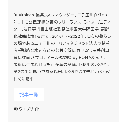
futakoloco 編集長&ファウンダー。二子玉川在住23
年。主に公民連携分野のフリーランス・ライター/エディ
ター。法律専門書出版社勤務と米国大学院留学（高齢
化社会政策）を経て、2016年〜2022年、自らの暮らし
の場である二子玉川のエリアマネジメント法人で情報・
広報戦略と水辺などの公共空間における官民共創事
業に従事。（プロフィール似顔絵 by PONちゃん！）
最近は生まれ育った西多摩の多摩川・秋川の水辺や、
第2の生活拠点である隅田川水辺界隈でもじわりわく
わく活動中！
記事一覧
ウェブサイト