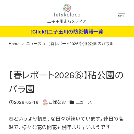
メ
イ
MENU
ン
二子玉川まちメディア
コ
[Click!]二子玉川の防災情報一覧
ン
Home
ニュース
【春レポート2026⑥】砧公園のバラ園
テ
ン
ツ
へ
【春レポート2026⑥】砧公園の
移
バラ園
動
カテゴリー
2026-05-16
こばなお
ニュース
投稿日
著
者
春というより初夏、な日々が続いています。連日の高
温で、様々な花の開花も例年より早いようです。