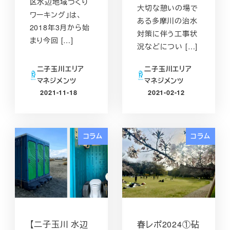
区水辺地域づくり
大切な憩いの場で
ワーキング」は、
ある多摩川の治水
2018年3月から始
対策に伴う工事状
まり今回 […]
況などについ […]
二子玉川エリア
二子玉川エリア
マネジメンツ
マネジメンツ
2021-11-18
2021-02-12
投稿日
投稿日
コラム
コラム
【二子玉川 水辺
春レポ2024①砧