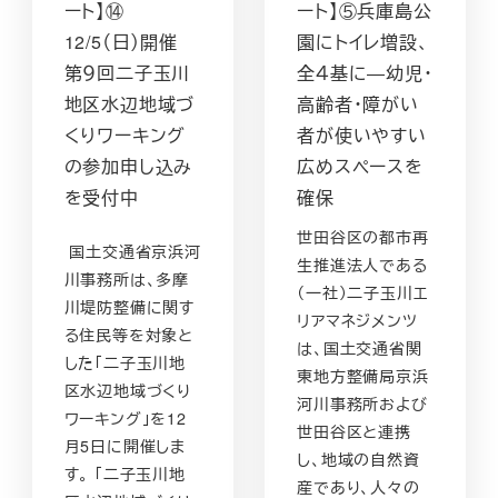
ート】⑭
ート】⑤兵庫島公
12/5（日）開催
園にトイレ増設、
第９回二子玉川
全４基に―幼児・
地区水辺地域づ
高齢者・障がい
くりワーキング
者が使いやすい
の参加申し込み
広めスペースを
を受付中
確保
世田谷区の都市再
国土交通省京浜河
生推進法人である
川事務所は、多摩
（一社）二子玉川エ
川堤防整備に関す
リアマネジメンツ
る住民等を対象と
は、国土交通省関
した「二子玉川地
東地方整備局京浜
区水辺地域づくり
河川事務所および
ワーキング」を12
世田谷区と連携
月5日に開催しま
し、地域の自然資
す。 「二子玉川地
産であり、人々の