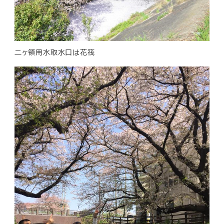
二ヶ領用水取水口は花筏