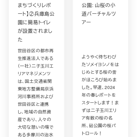
まちづくりレポ
公園: 山桜の小
ート】②兵庫島公
道バーチャルツ
園に簡易トイレ
アー
が設置されまし
た
世田谷区の都市再
ようやく待ちわび
生推進法人である
たソメイヨシノをは
（一社）二子玉川エ
じめとする桜の蕾
リアマネジメンツ
がほころび始めま
は、国土交通省関
した。早速、2024
東地方整備局京浜
年の春レポートを
河川事務所および
スタートします！ま
世田谷区と連携
ずは二子玉川エリ
し、地域の自然資
ア有数の桜の名
産であり、人々の
所、砧公園の桜パ
大切な憩いの場で
トロール！
ある多摩川の治水