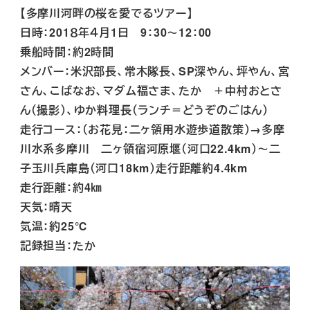
【多摩川河畔の桜を愛でるツアー】
日時：201８年４月1日 9：30～12：00
乗船時間：約2時間
メンバー：米沢部長、常木隊長、SP深やん、坪やん、宮
さん、こばなお、マダム福さま、たか ＋中村おとさ
ん（撮影）、ゆか料理長（ランチ＝どうぞのごはん）
走行コース：（お花見：二ヶ領用水遊歩道散策）→多摩
川水系多摩川 二ヶ領宿河原堰（河口22.4km）～二
子玉川兵庫島（河口18km）走行距離約4.4km
走行距離：約4㎞
天気：晴天
気温：約25℃
記録担当：たか