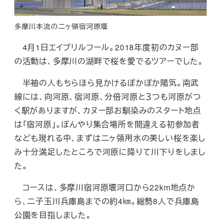
多摩川本流の二ヶ領宿河原堰
4月1日エイプリルフール。2018年度初のカヌー部
の活動は、多摩川の湖畔で桜を愛でるツアーでした。
半袖の人もちらほら見かけるぽかぽか陽気。南武
線には、向河原、宿河原、分倍河原と３つも河原がつ
く駅がありますが、カヌー部お馴染みのスタート地点
は「宿河原」。ぼんやり集合場所を間違える初参加者
なども現れる中、まずは二ヶ領用水の美しい桜を楽し
み十分満足したところで河原に降りて川下りをしまし
た。
コースは、多摩川宿河原堰河口から22km地点か
ら、二子玉川兵庫島までの約4㎞。総勢8人で兵庫島
公園を目指しました。