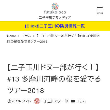
メ
イ
MENU
ン
二子玉川まちメディア
コ
[Click!]二子玉川の防災情報一覧
ン
Home
コラム
【二子玉川ドヌー部が行く！】#13 多摩川河
テ
畔の桜を愛でるツアー2018
ン
ツ
へ
【二子玉川ドヌー部が行く！】
移
動
#13 多摩川河畔の桜を愛でる
ツアー2018
カテゴリー
2018-04-12
二子玉川カヌー部
コラム
投稿日
著
者