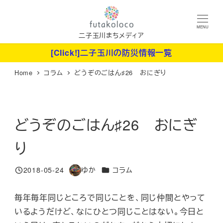
メ
イ
MENU
ン
二子玉川まちメディア
コ
[Click!]二子玉川の防災情報一覧
ン
Home
コラム
どうぞのごはん♯26 おにぎり
テ
ン
ツ
へ
どうぞのごはん♯26 おにぎ
移
り
動
カテゴリー
2018-05-24
ゆか
コラム
投稿日
著
者
毎年毎年同じところで同じことを、同じ仲間とやって
いるようだけど、なにひとつ同じことはない。今日と