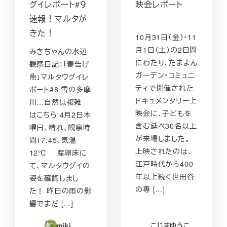
グイレポート#９
映会レポート
速報！マルタが
きた！
10月31日（金）・11
月1日（土）の2日間
みきちゃんの水辺
にわたり、たまよん
観察日記：「春告げ
ガーデン・コミュニ
魚」マルタウグイレ
ティで開催された
ポート#8 雪の多摩
ドキュメンタリー上
川…自然は複雑
映会に、子どもを
はこちら 4月2日木
含む延べ30名以上
曜日、晴れ、観察時
が来場しました。
間17:45、気温
上映されたのは、
12℃ 産卵床に
江戸時代から400
て、マルタウグイの
年以上続く世田谷
姿を確認しまし
の専 […]
た！ 昨日の雨の影
響でまだ […]
miki
こじまゆうこ