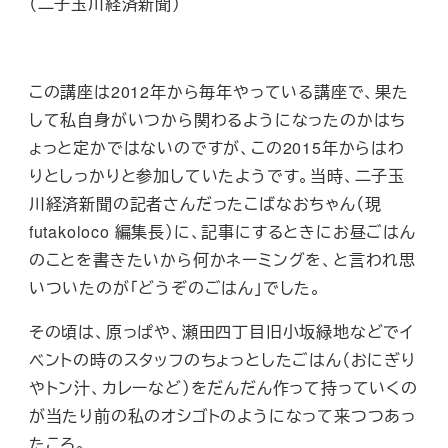
（二子玉川経済新聞）
この講座は2012年から毎年やっている講座で、果た
して私自身がいつから関わるようになったのかはち
ょっと定かではないのですが、この2015年からはわ
りとしっかりと参加していたようです。当時、二子玉
川経済新聞の記者さんだったこばなおちゃん（現
futakoloco 編集長）に、記事にするときにお昼ごはん
のことを書きたいから何かネーミングを、と言われ思
いついたのが「どうぞのごはん」でした。
その頃は、原っぱや、瀬田四丁目旧小坂緑地などでイ
ベントの時のスタッフのちょっとしたごはん（おにぎり
やトン汁、カレーなど）をだんだん作って持っていくの
が当たり前の私のオシゴトのようになって来つつあっ
たころ。