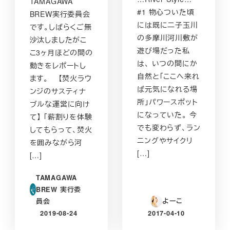
TAMAGAWA
#1 物心ついた頃
BREW実行委員会
には既に二子玉川
です。しばらくご無
の多摩川河川敷が
沙汰しましたがこ
遊び場だった私
こ3ヶ月ほどの間の
は、 いつの間にか
動きをレポートし
自然と「ここへ来れ
ます。 【焚火ラウ
ば元気になれる場
ンジのサスティナ
所」パワースポット
ブルな運営に向け
になっていた。 今
て】 「薪割りを体験
でも変わらず、ラン
してもらって、焚火
ニングやサイクリ
を囲みながら河
[…]
[…]
TAMAGAWA
BREW 実行委
よーこ
員会
2019-08-24
2017-04-10
投稿日
投稿日