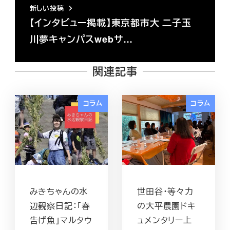
新しい投稿
【インタビュー掲載】東京都市大 二子玉
川夢キャンパスwebサ…
関連記事
コラム
コラム
みきちゃんの水
世田谷・等々力
辺観察日記：「春
の大平農園ドキ
告げ魚」マルタウ
ュメンタリー上