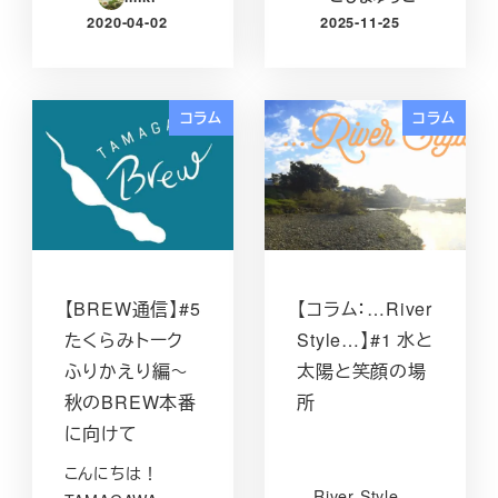
2020-04-02
2025-11-25
投稿日
投稿日
コラム
コラム
【BREW通信】#5
【コラム：…River
たくらみトーク
Style…】#1 水と
ふりかえり編～
太陽と笑顔の場
秋のBREW本番
所
に向けて
こんにちは！
…River Style…