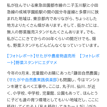
私が住んでいる東急田園都市線の二子玉川駅と小田
急線の成城学園前駅の間の国分寺崖線と多摩川に挟
まれた地域は、東京都内でありながら、ちょっとした
地方よりたくさん畑があります。そして、街かどには、
無人の野菜販売スタンドもたくさんあります。でも、
私がここにきてからの30年くらいの間だけでも、畑
も、野菜スタンドもどんどんなくなっていっています。
【フォトレポート】せたがや農産物直売所
【フォトレポ
ート】野菜スタンドにエダマメ
今年の3月末、児童館のお隣にあった「鎌田自然農園」
（
せたがや自然農実践倶楽部
）も閉園し、今はマンショ
ンを建てるべく工事中。ここは、丸子川、仙川、が近
く、小学校、中学校、児童館、公園もあって、ほんとう
に子ども達の育つ環境としてもいい地域だし、ここに
移住してくれる人（私も移住してきた一人だし）がた