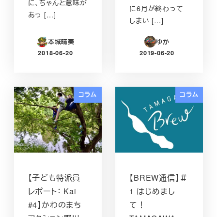
に、ちゃんと意味が
に6月が終わって
あっ […]
しまい […]
本城晴美
ゆか
2018-06-20
2019-06-20
投稿日
投稿日
コラム
コラム
【子ども特派員
【BREW通信】＃
レポート： Kai
1 はじめまし
#4】かわのまち
て！