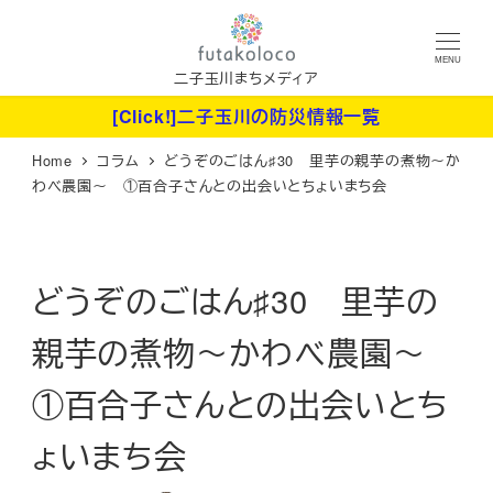
メ
イ
MENU
ン
二子玉川まちメディア
コ
[Click!]二子玉川の防災情報一覧
ン
Home
コラム
どうぞのごはん♯30 里芋の親芋の煮物～か
テ
わべ農園～ ①百合子さんとの出会いとちょいまち会
ン
ツ
へ
どうぞのごはん♯30 里芋の
移
動
親芋の煮物～かわべ農園～
①百合子さんとの出会いとち
ょいまち会