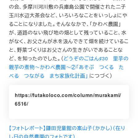
の会、多摩川河川敷の兵庫島公園で開催された二子
玉川水辺大茶会など、いろいろなことをいっしょにや
ることになりました。そんななかで、「かわべ農園」
が、道路のない飛び地の畑として残っていること、水
がなく、お父さんが水を汲んできて畑を続けているこ
と、野菜づくりはお父さんの生きがいであることな
ど、を知ったのでした。（
どうぞのごはん♯30 里芋の
親芋の煮物～かわべ農園～②「あそぶ つくる た
べる つながる まち家族化計画」
につづく）
https://futakoloco.com/column/murakami/
6516/
【フォトレポート】鎌田児童館の案山子（かかし）（在り
し日の自然農園のフォトです）
,