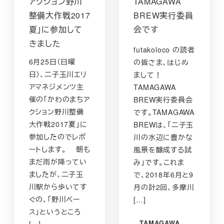
アクション野川
TAMAGAWA
整備大作戦2017
BREW実行委員
夏」に参加して
会です
きました
futakoloco の読者
6月25日（日曜
の皆さま、はじめ
日）、二子玉川エリ
まして！
アマネジメンツ主
TAMAGAWA
催の「かわのまちア
BREW実行委員会
クション野川整備
です。TAMAGAWA
大作戦2017夏」に
BREWは、「二子玉
参加したのでレポ
川の水辺に豊かな
ートします。 朝も
風景を醸成する試
まだ雨が降ってい
み」です。これま
ましたが、二子玉
で、2018年6月と9
川駅から歩いてす
月の計2回、多摩川
ぐの、「野川ベー
[…]
ス」というところ
TAMAGAWA
[…]