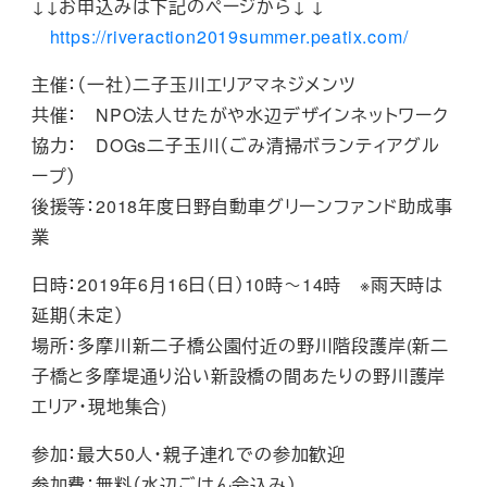
↓↓お申込みは下記のページから↓ ↓
https://riveraction2019summer.peatix.com/
主催：（一社）二子玉川エリアマネジメンツ
共催： NPO法人せたがや水辺デザインネットワーク
協力： DOGs二子玉川（ごみ清掃ボランティアグル
ープ）
後援等：2018年度日野自動車グリーンファンド助成事
業
日時：2019年6月16日（日）10時～14時 ※雨天時は
延期（未定）
場所：多摩川新二子橋公園付近の野川階段護岸(新二
子橋と多摩堤通り沿い新設橋の間あたりの野川護岸
エリア・現地集合)
参加：最大50人・親子連れでの参加歓迎
参加費：無料（水辺ごはん会込み）