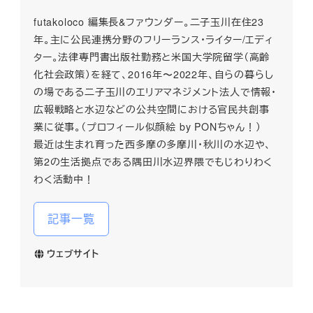
futakoloco 編集長&ファウンダー。二子玉川在住23
年。主に公民連携分野のフリーランス・ライター/エディ
ター。法律専門書出版社勤務と米国大学院留学（高齢
化社会政策）を経て、2016年〜2022年、自らの暮らし
の場である二子玉川のエリアマネジメント法人で情報・
広報戦略と水辺などの公共空間における官民共創事
業に従事。（プロフィール似顔絵 by PONちゃん！）
最近は生まれ育った西多摩の多摩川・秋川の水辺や、
第2の生活拠点である隅田川水辺界隈でもじわりわく
わく活動中！
記事一覧
ウェブサイト