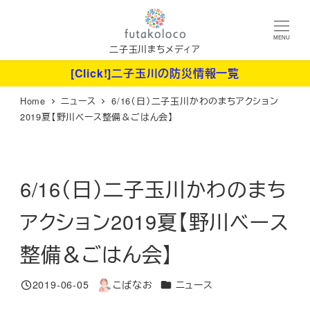
メ
イ
MENU
ン
二子玉川まちメディア
コ
[Click!]二子玉川の防災情報一覧
ン
Home
ニュース
6/16（日）二子玉川かわのまちアクション
テ
2019夏【野川ベース整備＆ごはん会】
ン
ツ
へ
6/16（日）二子玉川かわのまち
移
動
アクション2019夏【野川ベース
整備＆ごはん会】
カテゴリー
2019-06-05
こばなお
ニュース
投稿日
著
者