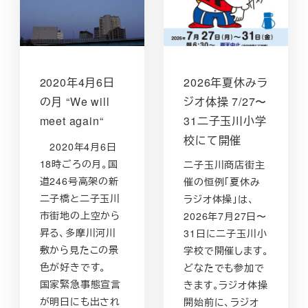
2020年4月6日
2026年夏休みラ
の月 “We will
ジオ体操 7/27〜
meet again“
31二子玉川小学
校にて開催
2020年4月6日
18時ごろの月。国
二子玉川商店街主
道246号高架の新
催の恒例「夏休み
二子橋と二子玉川
ラジオ体操」は、
市街地の上空から
2026年7月27日〜
昇る、多摩川河川
31日に二子玉川小
敷から見たこの景
学校で開催します。
色が好きです。
どなたでも参加で
国家緊急事態宣言
きます。ラジオ体操
が明日にも出され
開始前に、ラジオ