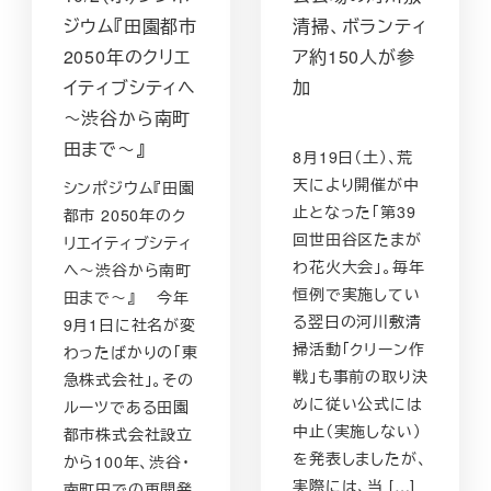
ジウム『田園都市
清掃、ボランティ
2050年のクリエ
ア約150人が参
イティブシティへ
加
～渋谷から南町
田まで～』
8月19日（土）、荒
天により開催が中
シンポジウム『田園
止となった「第39
都市 2050年のク
回世田谷区たまが
リエイティブシティ
わ花火大会」。毎年
へ～渋谷から南町
恒例で実施してい
田まで～』 今年
る翌日の河川敷清
9月1日に社名が変
掃活動「クリーン作
わったばかりの「東
戦」も事前の取り決
急株式会社」。その
めに従い公式には
ルーツである田園
中止（実施しない）
都市株式会社設立
を発表しましたが、
から100年、渋谷・
実際には、当 […]
南町田での再開発