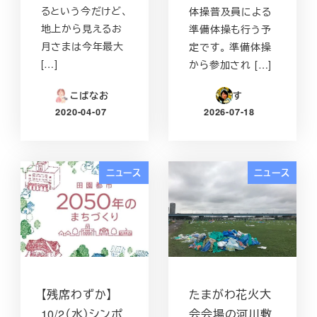
るという今だけど、
体操普及員による
地上から見えるお
準備体操も行う予
月さまは今年最大
定です。 準備体操
[…]
から参加され […]
こばなお
す
2020-04-07
2026-07-18
投稿日
投稿日
ニュース
ニュース
【残席わずか】
たまがわ花火大
10/2（水）シンポ
会会場の河川敷